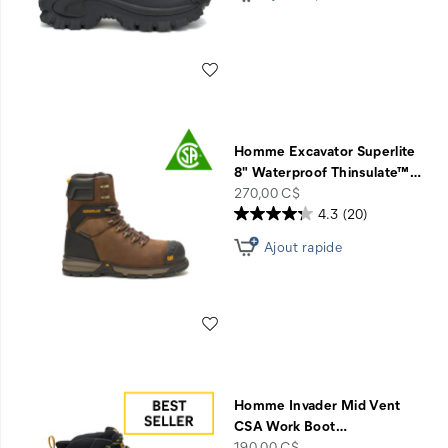
intégré
Liste de souhaits
Homme Excavator Superlite
8" Waterproof Thinsulate™
…
price
270,00 C$
4.3
(20)
Ajout rapide
Liste de souhaits
Homme Invader Mid Vent
CSA Work Boot
…
price
190,00 C$