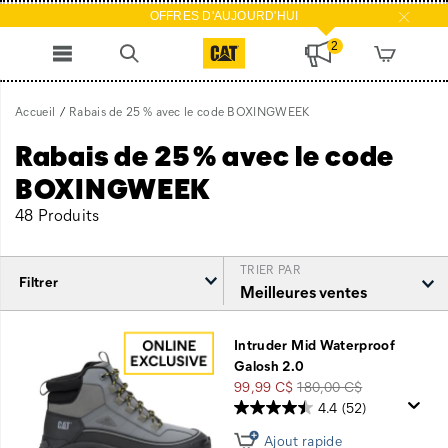
OFFRES D'AUJOURD'HUI
2
Accueil
Rabais de 25 % avec le code BOXINGWEEK
Rabais de 25 % avec le code
BOXINGWEEK
48 Produits
TRIER PAR
Filtrer
Rabais
de
Intruder Mid Waterproof
25 %
Galosh 2.0
avec
Prix
Prix
99,99 C$
180,00 C$
le
soldé
de
4.4
(52)
code
départ
Ajout rapide
BOXINGWEEK