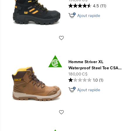
4.5
(11)
Ajout rapide
Liste de souhaits
Homme Striver XL
Waterproof Steel Toe CSA
…
price
180,00 C$
1.0
(1)
Ajout rapide
Liste de souhaits