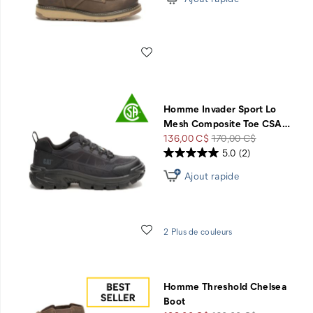
Liste de souhaits
Homme Invader Sport Lo
Mesh Composite Toe CSA
…
Prix
Prix
136,00 C$
170,00 C$
soldé
de
5.0
(2)
départ
Ajout rapide
Liste de souhaits
2 Plus de couleurs
Homme Threshold Chelsea
Boot