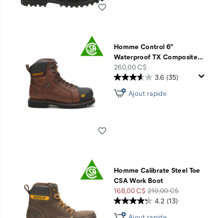
Liste de souhaits
Homme Control 6"
Waterproof TX Composite
…
price
260,00 C$
3.6
(35)
Ajout rapide
Liste de souhaits
Homme Calibrate Steel Toe
CSA Work Boot
Prix
Prix
168,00 C$
210,00 C$
soldé
de
4.2
(13)
départ
Ajout rapide