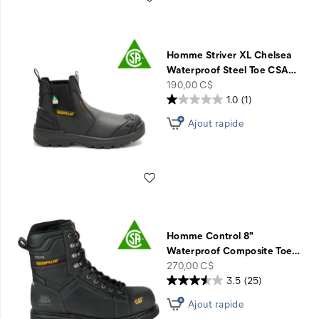
Homme Striver XL Chelsea
Waterproof Steel Toe CSA
…
price
190,00 C$
1.0
(1)
Ajout rapide
Liste de souhaits
Homme Control 8"
Waterproof Composite Toe
…
price
270,00 C$
3.5
(25)
Ajout rapide