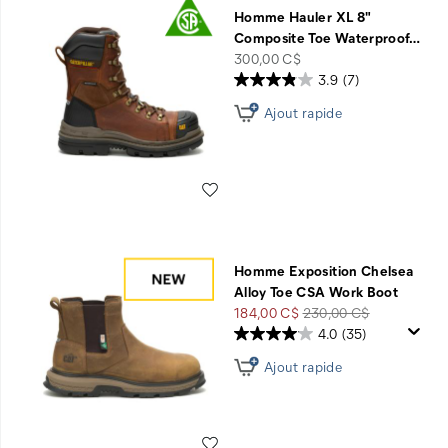
Homme Hauler XL 8"
Composite Toe Waterproof
…
price
300,00 C$
3.9
(7)
Ajout rapide
Liste de souhaits
Homme Exposition Chelsea
Alloy Toe CSA Work Boot
Prix
Prix
184,00 C$
230,00 C$
soldé
de
4.0
(35)
départ
Ajout rapide
Liste de souhaits