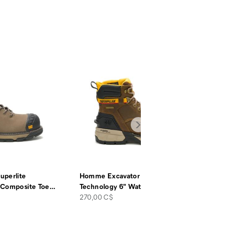
uperlite
Homme Excavator ft Power Spring™
 Composite Toe
…
Technology 6" Waterproof
…
price
270,00 C$