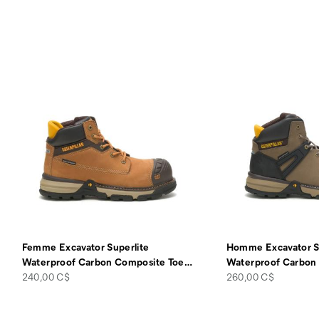
Femme Excavator Superlite
Homme Excavator S
Waterproof Carbon Composite Toe
…
Waterproof Carbon
price
price
240,00 C$
260,00 C$