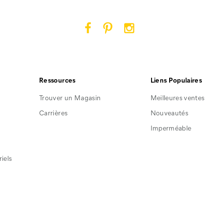
Cat
Cat
Cat
Footwear
Footwear
Footwear
sur
sur
sur
Facebook
Pinterest
Instagram
Ressources
Liens Populaires
Trouver un Magasin
Meilleures ventes
Carrières
Nouveautés
Imperméable
iels