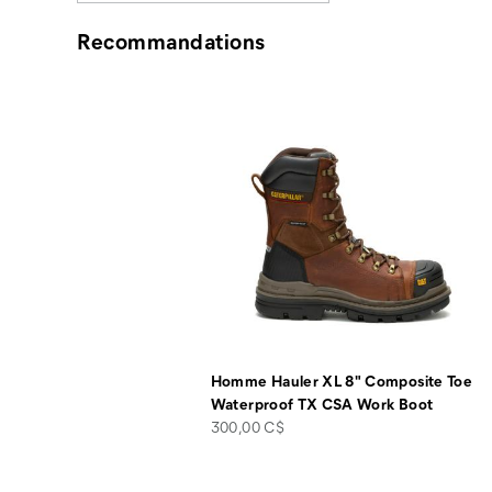
Recommandations
Homme Hauler XL 8" Composite Toe
Waterproof TX CSA Work Boot
price
300,00 C$
Liens