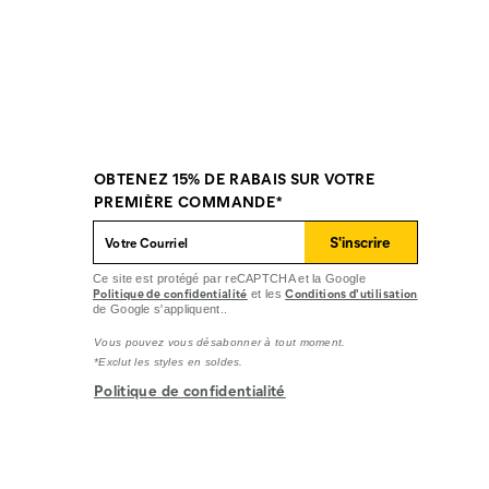
OBTENEZ 15% DE RABAIS SUR VOTRE
PREMIÈRE COMMANDE*
S'inscrire
Ce site est protégé par reCAPTCHA et la Google
Politique de confidentialité
Conditions d'utilisation
et les
de Google s'appliquent..
Vous pouvez vous désabonner à tout moment.
*Exclut les styles en soldes.
Politique de confidentialité