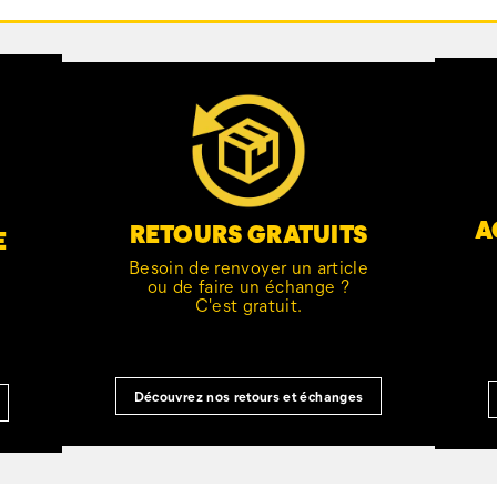
A
RETOURS GRATUITS
E
Besoin de renvoyer un article
ou de faire un échange ?
C'est gratuit.
Découvrez nos retours et échanges