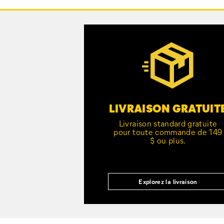
vers
le
pied
Customer Service Options
de
page
LIVRAISON GRATUIT
Livraison standard gratuite
pour toute commande de 149
$ ou plus.
Explorez la livraison