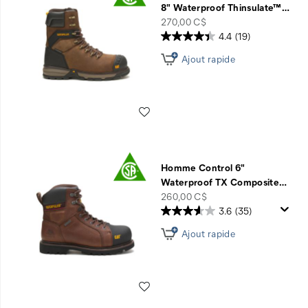
8" Waterproof Thinsulate™
…
price
270,00 C$
4.4
(19)
Ajout rapide
Liste de souhaits
Homme Control 6"
Waterproof TX Composite
…
price
260,00 C$
3.6
(35)
Ajout rapide
Liste de souhaits