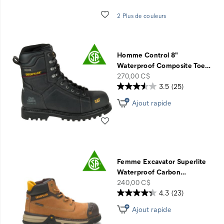
Liste de souhaits
2 Plus de couleurs
Homme Control 8"
Waterproof Composite Toe
…
price
270,00 C$
3.5
(25)
Ajout rapide
Liste de souhaits
Femme Excavator Superlite
Waterproof Carbon
…
price
240,00 C$
4.3
(23)
Ajout rapide