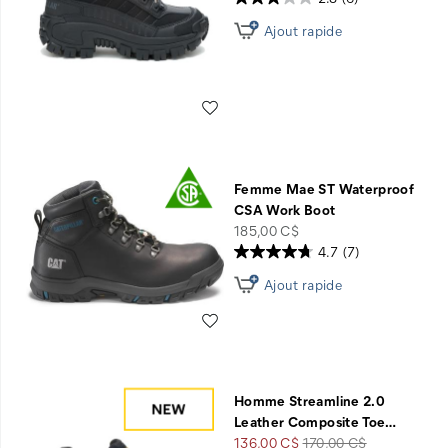
départ
Ajout rapide
Liste de souhaits
Femme Mae ST Waterproof
CSA Work Boot
price
185,00 C$
4.7
(7)
Ajout rapide
Liste de souhaits
Homme Streamline 2.0
Leather Composite Toe
…
Prix
Prix
136,00 C$
170,00 C$