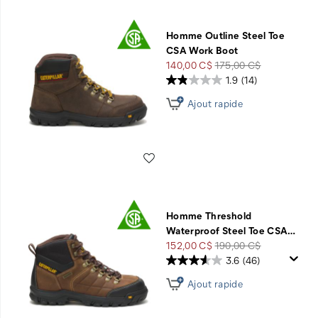
Homme Outline Steel Toe
CSA Work Boot
Prix
Prix
140,00 C$
175,00 C$
soldé
de
1.9
(14)
départ
Ajout rapide
Liste de souhaits
Homme Threshold
Waterproof Steel Toe CSA
…
Prix
Prix
152,00 C$
190,00 C$
soldé
de
3.6
(46)
départ
Ajout rapide