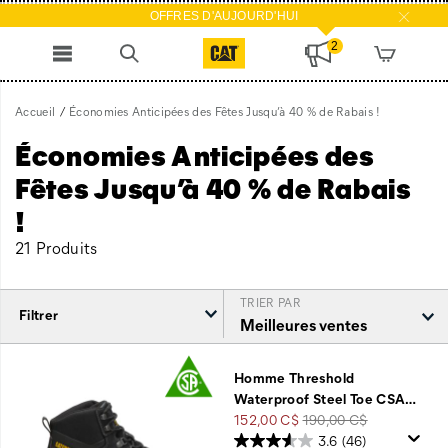
OFFRES D'AUJOURD'HUI
2
Accueil
Économies Anticipées des Fêtes Jusqu’à 40 % de Rabais !
Économies Anticipées des
Fêtes Jusqu’à 40 % de Rabais
!
21 Produits
TRIER PAR
Filtrer
Économies
Anticipées
Homme Threshold
des
Waterproof Steel Toe CSA
…
Fêtes
Prix
Prix
152,00 C$
190,00 C$
Jusqu’à
soldé
de
3.6
(46)