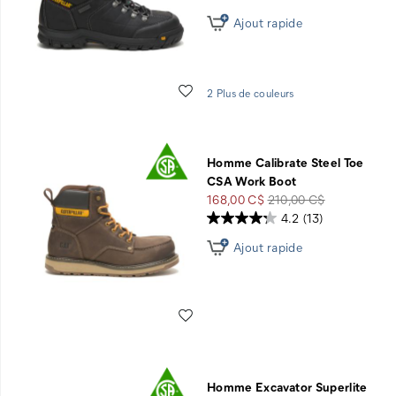
40
départ
Ajout rapide
%
de
Rabais
!
Liste de souhaits
2 Plus de couleurs
intégré
Homme Calibrate Steel Toe
CSA Work Boot
Prix
Prix
168,00 C$
210,00 C$
soldé
de
4.2
(13)
départ
Ajout rapide
Liste de souhaits
Homme Excavator Superlite