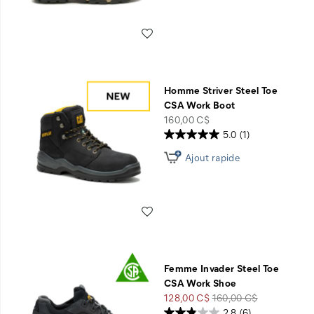
Liste de souhaits
Homme Striver Steel Toe
CSA Work Boot
price
160,00 C$
5.0
(1)
Ajout rapide
Liste de souhaits
Femme Invader Steel Toe
CSA Work Shoe
Prix
Prix
128,00 C$
160,00 C$
soldé
de
2.8
(6)