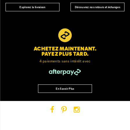
Découvrez nos retours et échanges
Explorez la livraison
ACHETEZ MAINTENANT.
PAYEZ PLUS TARD.
4 paiements sans intérêt avec
En Savoir Plus
Cat
Cat
Cat
Footwear
Footwear
Footwear
sur
sur
sur