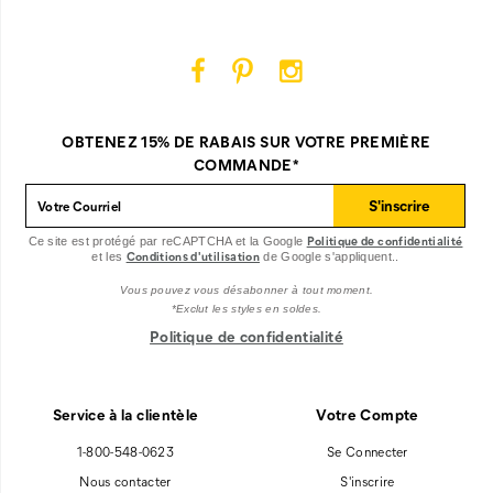
Facebook
Pinterest
Instagram
Cat
Cat
Cat
Footwear
Footwear
Footwear
sur
sur
sur
OBTENEZ 15% DE RABAIS SUR VOTRE PREMIÈRE
Facebook
Pinterest
Instagram
COMMANDE*
S'inscrire
Politique de confidentialité
Ce site est protégé par reCAPTCHA et la Google
Conditions d'utilisation
et les
de Google s'appliquent..
Vous pouvez vous désabonner à tout moment.
*Exclut les styles en soldes.
Politique de confidentialité
Service à la clientèle
Votre Compte
1-800-548-0623
Se Connecter
Nous contacter
S'inscrire