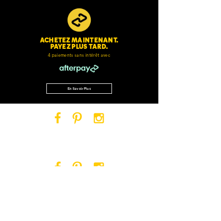
ACHETEZ MAINTENANT.
PAYEZ PLUS TARD.
4 paiements sans intérêt avec
En Savoir Plus
Cat
Cat
Cat
Footwear
Footwear
Footwear
sur
sur
sur
Facebook
Pinterest
Instagram
Cat
Cat
Cat
Footwear
Footwear
Footwear
sur
sur
sur
OBTENEZ 15% DE RABAIS SUR VOTRE
Facebook
Pinterest
Instagram
PREMIÈRE COMMANDE*