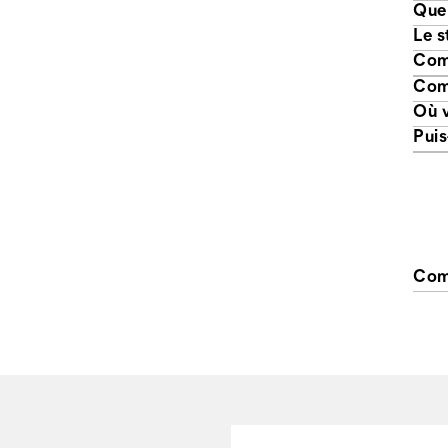
Comm
Comm
Où v
Puis
Comm