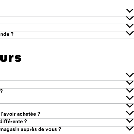
ande ?
urs
r?
Combien de temps ai-je pour retourner ma commande après l'avoir achetée ?
uis-je échanger mon achat contre une taille ou une couleur différente ?
Puis-je retourner un article CAT Footwear que j'ai acheté en magasin auprès de vous ?