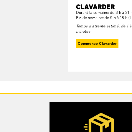
CLAVARDER
Durant la semaine: de 8 h à 21
Fin de semaine: de 9 h à 18 h 
Temps d'attente estimé : de 1 à
minutes
Commence Clavarder
Liens
vers
Customer Service Options
le
pied
de
page