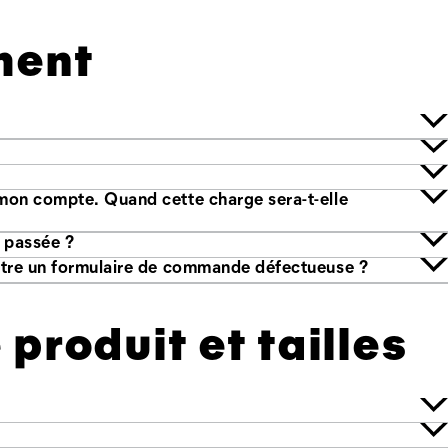
ment
-t-elle
Puis-je modifier ou annuler ma commande une fois que je l'ai passée ?
Le produit que j'ai reçu a un défaut, comment puis-je soumettre un formulaire de commande défectueuse ?
 produit et tailles