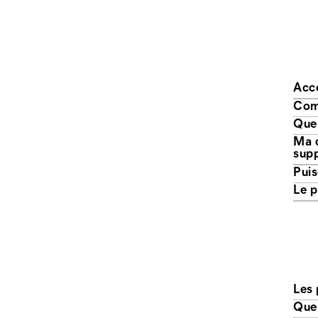
Acce
Comm
Que
Ma com
sup
Les 
Quel