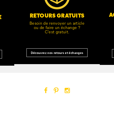
A
RETOURS GRATUITS
E
Besoin de renvoyer un article
ou de faire un échange ?
C'est gratuit.
Découvrez nos retours et échanges
Cat
Cat
Cat
Footwear
Footwear
Footwear
sur
sur
sur
Facebook
Pinterest
Instagram