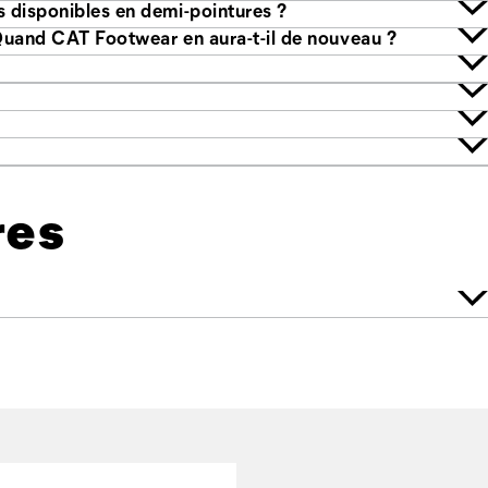
Quelle taille dois-je commander si les chaussures ne sont pas disponibles en demi-pointures ?
style que je veux est en rupture de stock dans ma taille. Quand CAT Footwear en aura-t-il de nouveau ?
res