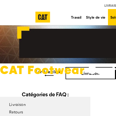
LIVRAI
Travail
Style de vie
Sol
CAT Footwear
Cent
Service client
Livraison
Catégories de FAQ :
Livraison
Retours