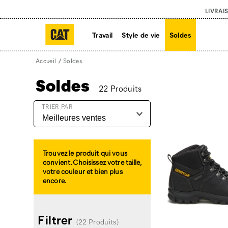
LIVRAI
Travail
Style de vie
Soldes
Accueil
Soldes
Soldes
22 Produits
Soldes
TRIER PAR
intégré
Trouvez le produit qui vous
convient. Choisissez votre taille,
votre couleur et bien plus
encore.
Filtrer
(22 Produits)