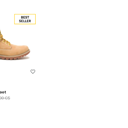
Liste de souhaits
oot
00 C$
rt