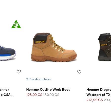
soldé
de
soldé
de
départ
dépa
Liste de souhaits
Liste de souhaits
2 Plus de couleurs
unner
Homme Outline Work Boot
Homme Diagnos
Prix
Prix
oe CSA
…
128,00 C$
160,00 C$
Waterproof TX
soldé
de
Prix
Prix
213,99 C$
290
départ
soldé
de
dépa