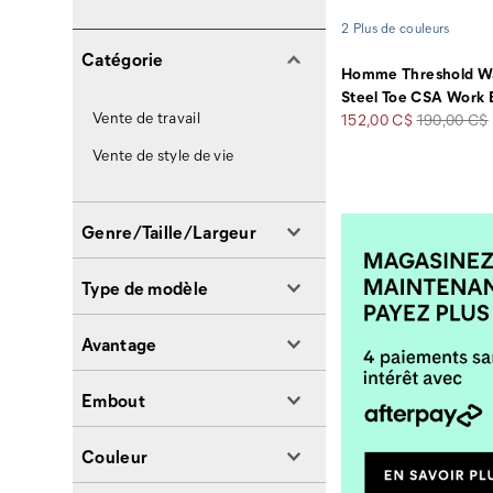
2 Plus de couleurs
Catégorie
Homme Threshold Wa
Steel Toe CSA Work 
Vente de travail
Prix
Prix
152,00 C$
190,00 C$
soldé
de
Vente de style de vie
départ
Genre/Taille/Largeur
Type de modèle
Avantage
Embout
Couleur