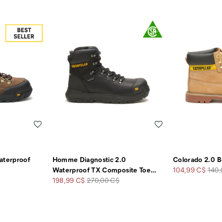
Liste de souhaits
Liste de souhaits
terproof
Homme Diagnostic 2.0
Colorado 2.0 B
Prix
Prix
Waterproof TX Composite Toe
…
104,99 C$
140,
Prix
Prix
soldé
de
198,99 C$
270,00 C$
soldé
de
dépa
départ