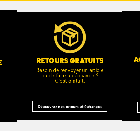
A
RETOURS GRATUITS
E
Besoin de renvoyer un article
ou de faire un échange ?
C'est gratuit.
Découvrez nos retours et échanges