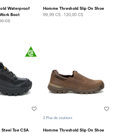
old Waterproof
Homme Threshold Slip On Shoe
price
 Work Boot
99,99 C$ - 120,00 C$
00 C$
rt
Liste de souhaits
Liste de souha
2 Plus de couleurs
 Steel Toe CSA
Homme Threshold Slip On Shoe