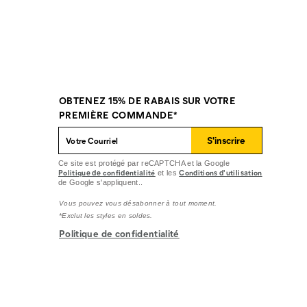
OBTENEZ 15% DE RABAIS SUR VOTRE
PREMIÈRE COMMANDE*
S'inscrire
Ce site est protégé par reCAPTCHA et la Google
Politique de confidentialité
Conditions d'utilisation
et les
de Google s'appliquent..
Vous pouvez vous désabonner à tout moment.
*Exclut les styles en soldes.
Politique de confidentialité