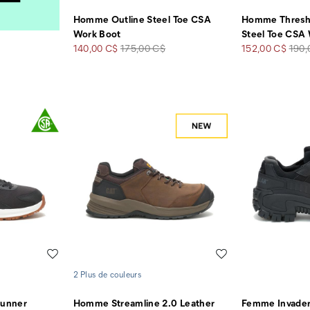
Homme Outline Steel Toe CSA
Homme Thresh
Work Boot
Steel Toe CSA
Prix
Prix
Prix
Prix
140,00 C$
175,00 C$
152,00 C$
190,
soldé
de
soldé
de
départ
dépa
Liste de souhaits
Liste de souhaits
2 Plus de couleurs
Runner
Homme Streamline 2.0 Leather
Femme Invader