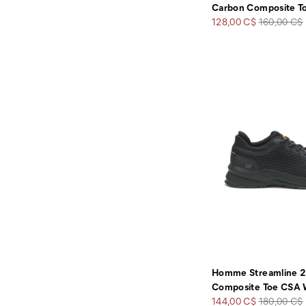
Carbon Composite T
Prix
Prix
128,00 C$
160,00 C$
soldé
de
départ
Homme Streamline 2
Composite Toe CSA 
Prix
Prix
144,00 C$
180,00 C$