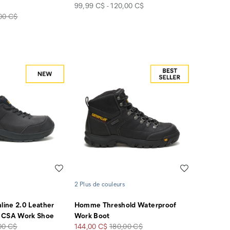
price
99,99 C$ - 120,00 C$
00 C$
rt
Liste de souhaits
Liste de souha
2 Plus de couleurs
ine 2.0 Leather
Homme Threshold Waterproof
 CSA Work Shoe
Work Boot
Prix
Prix
00 C$
144,00 C$
180,00 C$