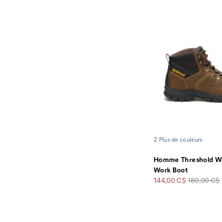
2 Plus de couleurs
Homme Threshold Wa
Work Boot
Prix
Prix
144,00 C$
180,00 C$
soldé
de
départ
Liens
vers