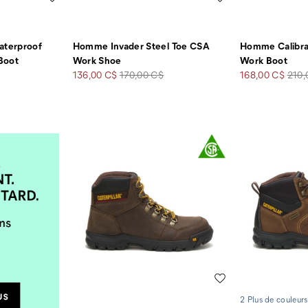
terproof
Homme Invader Steel Toe CSA
Homme Calibra
Boot
Work Shoe
Work Boot
Prix
Prix
Prix
Prix
136,00 C$
170,00 C$
168,00 C$
210,
soldé
de
soldé
de
départ
dépa
Liste de souhaits
2 Plus de couleurs