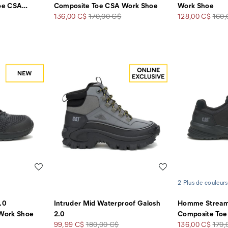
oe CSA
…
Composite Toe CSA Work Shoe
Work Shoe
Prix
Prix
Prix
Prix
136,00 C$
170,00 C$
128,00 C$
160,
soldé
de
soldé
de
départ
dépa
Liste de souhaits
Liste de souhaits
2 Plus de couleurs
.0
Intruder Mid Waterproof Galosh
Homme Streaml
Work Shoe
2.0
Composite Toe
Prix
Prix
Prix
Prix
99,99 C$
180,00 C$
136,00 C$
170,