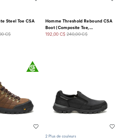
te Steel Toe CSA
Homme Threshold Rebound CSA
Boot (Composite Toe,
…
Prix
Prix
00 C$
192,00 C$
240,00 C$
soldé
de
rt
départ
Liste de souhaits
Liste de souha
2 Plus de couleurs