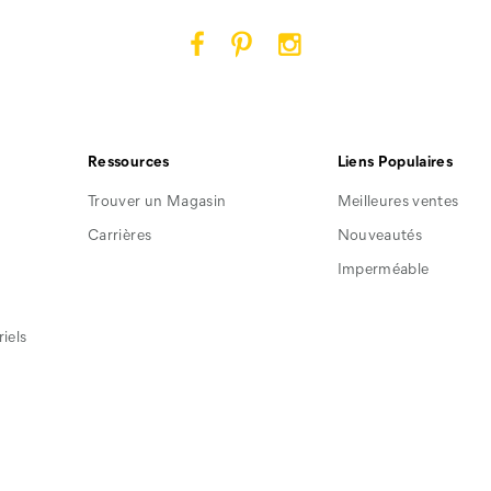
Cat
Cat
Cat
Footwear
Footwear
Footwear
sur
sur
sur
Facebook
Pinterest
Instagram
Ressources
Liens Populaires
Trouver un Magasin
Meilleures ventes
Carrières
Nouveautés
Imperméable
iels