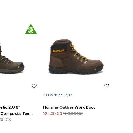
soldé
de
rt
départ
Liste de souhaits
Liste de souha
2 Plus de couleurs
tic 2.0 8"
Homme Outline Work Boot
Prix
Prix
 Composite Toe
…
128,00 C$
160,00 C$
soldé
de
,00 C$
départ
rt