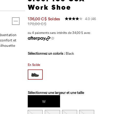
csa-
Work Shoe
work-
shoe/51322M.html
Prix
136,00 C$
Soldes
4.0
(46)
Lire
soldé
Prix
OutOfStock
170,00 C$
les
2026-
2027-
CAD
136,00
13600
initial
46
08-
08-
commentaire
:
résentation
Lien
07T06:47:52.537Z
07T06:47:52.537Z
 confort et
vers
la
silhouette
même
Variations
page.
Sélectionnez un coloris
:
Black
En Solde
Variations
Sélectionnez une largeur et une taille
W