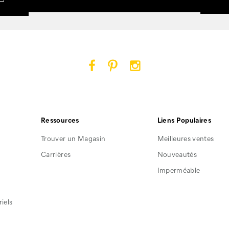
Cat
Cat
Cat
Footwear
Footwear
Footwear
sur
sur
sur
Facebook
Pinterest
Instagram
Ressources
Liens Populaires
Trouver un Magasin
Meilleures ventes
Carrières
Nouveautés
Imperméable
iels