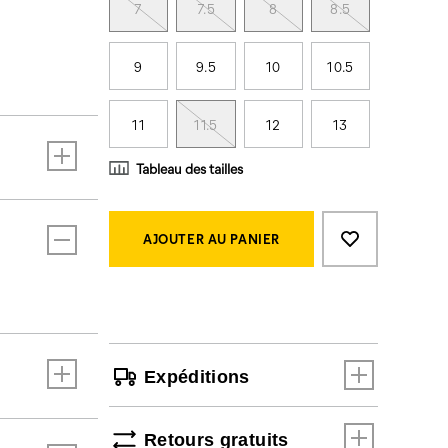
7
7.5
8
8.5
9
9.5
10
10.5
11
11.5
12
13
Tableau des tailles
Product
Add
false
Actions
to
AJOUTER AU PANIER
cart
options
Expéditions
Retours gratuits