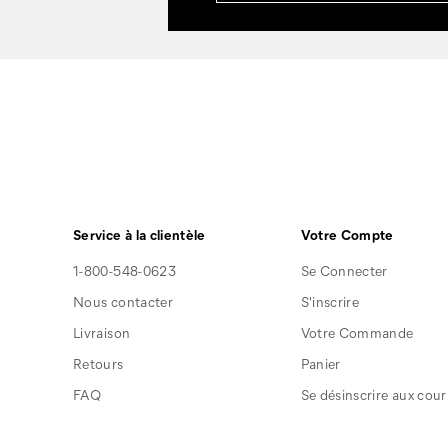
Service à la clientèle
Votre Compte
1-800-548-0623
Se Connecter
Nous contacter
S'inscrire
Livraison
Votre Commande
Retours
Panier
FAQ
Se désinscrire aux courr