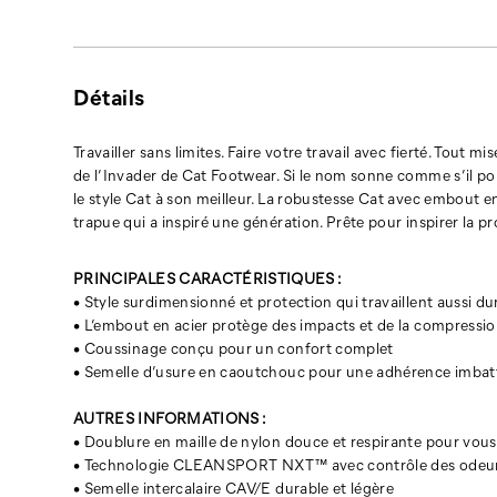
c’est
parce
qu’il
le
Détails
pourrait
probablement.
C’est
Travailler sans limites. Faire votre travail avec fierté. Tout
le
de l’Invader de Cat Footwear. Si le nom sonne comme s’il pouv
confort
le style Cat à son meilleur. La robustesse Cat avec embout e
et
trapue qui a inspiré une génération. Prête pour inspirer la p
le
style
PRINCIPALES CARACTÉRISTIQUES :
Cat
• Style surdimensionné et protection qui travaillent aussi d
à
Black
• L’embout en acier protège des impacts et de la compress
son
• Coussinage conçu pour un confort complet
meilleur.
• Semelle d’usure en caoutchouc pour une adhérence imbat
La
robustesse
AUTRES INFORMATIONS :
Cat
• Doublure en maille de nylon douce et respirante pour vous 
avec
• Technologie CLEANSPORT NXT™ avec contrôle des odeur
embout
• Semelle intercalaire CAV/E durable et légère