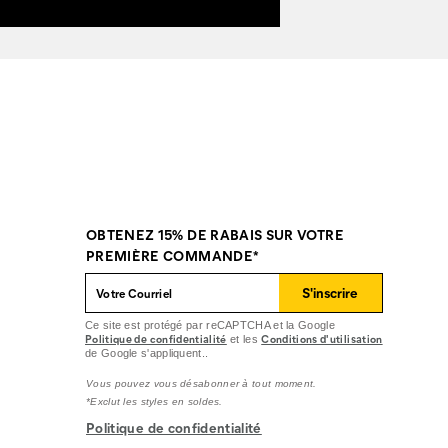
OBTENEZ 15% DE RABAIS SUR VOTRE
PREMIÈRE COMMANDE*
S'inscrire
Ce site est protégé par reCAPTCHA et la Google
Politique de confidentialité
Conditions d'utilisation
et les
de Google s'appliquent..
Vous pouvez vous désabonner à tout moment.
*Exclut les styles en soldes.
Politique de confidentialité