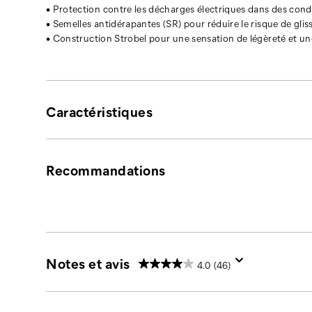
en
• Protection contre les décharges électriques dans des cond
acier.
• Semelles antidérapantes (SR) pour réduire le risque de glis
L’emblématique
• Construction Strobel pour une sensation de légèreté et une 
Intruder
repensée
de
Cat
Footwear.
Caractéristiques
La
robuste
silhouette
trapue
Recommandations
qui
a
inspiré
une
génération.
Prête
Notes et avis
pour
4.0
(46)
inspirer
la
prochaine.