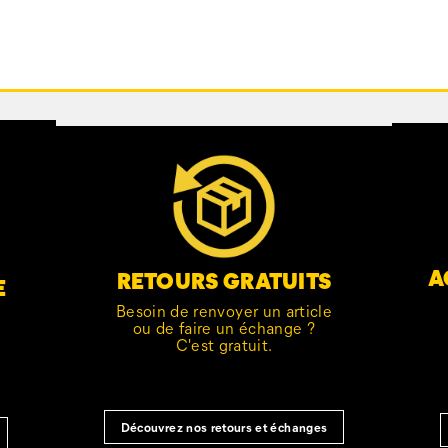
A
RETOURS GRATUITS
E
Besoin de renvoyer un article
ou de faire un échange ?
C'est gratuit.
Découvrez nos retours et échanges