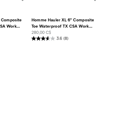
 Composite
Homme Hauler XL 6" Composite
CSA Work
…
Toe Waterproof TX CSA Work
…
price
280,00 C$
3.6
(8)