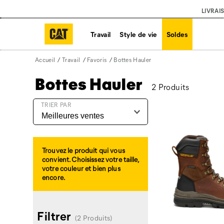
LIVRAI
Travail
Style de vie
Soldes
Accueil
Travail
Favoris
Bottes Hauler
Bottes Hauler
2 Produits
Bottes
TRIER PAR
Hauler
intégré
Trouvez le produit qui vous
convient. Choisissez votre taille,
votre couleur et bien plus
encore.
Filtrer
(2 Produits)