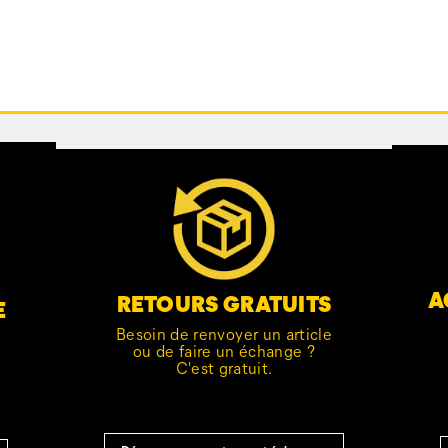
A
RETOURS GRATUITS
E
Besoin de renvoyer un article
ou de faire un échange ?
C'est gratuit.