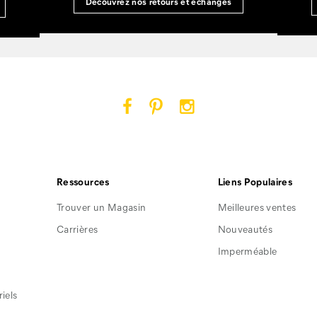
Découvrez nos retours et échanges
Cat
Cat
Cat
Footwear
Footwear
Footwear
sur
sur
sur
Facebook
Pinterest
Instagram
Ressources
Liens Populaires
Trouver un Magasin
Meilleures ventes
Carrières
Nouveautés
Imperméable
iels