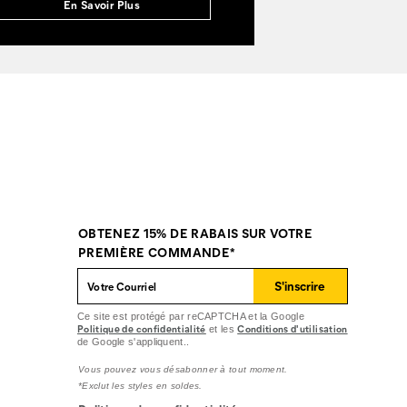
En Savoir Plus
OBTENEZ 15% DE RABAIS SUR VOTRE
PREMIÈRE COMMANDE*
S'inscrire
Ce site est protégé par reCAPTCHA et la Google
Politique de confidentialité
Conditions d'utilisation
et les
de Google s'appliquent..
Vous pouvez vous désabonner à tout moment.
*Exclut les styles en soldes.