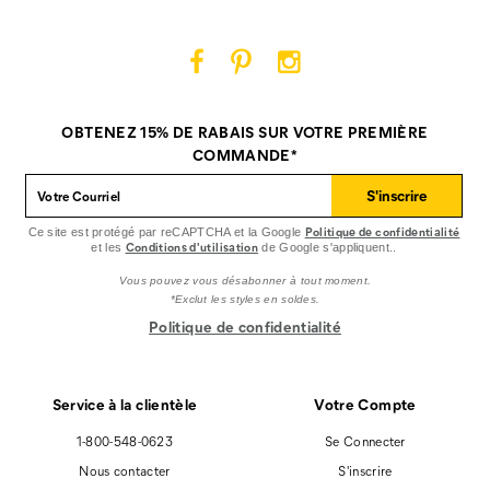
Facebook
Pinterest
Instagram
Cat
Cat
Cat
Footwear
Footwear
Footwear
sur
sur
sur
OBTENEZ 15% DE RABAIS SUR VOTRE PREMIÈRE
Facebook
Pinterest
Instagram
COMMANDE*
S'inscrire
Politique de confidentialité
Ce site est protégé par reCAPTCHA et la Google
Conditions d'utilisation
et les
de Google s'appliquent..
Vous pouvez vous désabonner à tout moment.
*Exclut les styles en soldes.
Politique de confidentialité
Service à la clientèle
Votre Compte
1-800-548-0623
Se Connecter
Nous contacter
S'inscrire