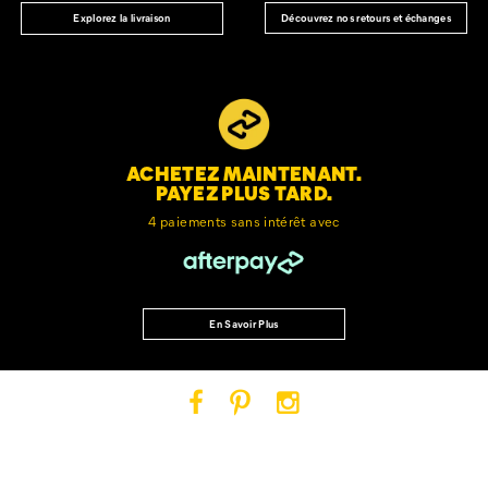
Découvrez nos retours et échanges
Explorez la livraison
ACHETEZ MAINTENANT.
PAYEZ PLUS TARD.
4 paiements sans intérêt avec
En Savoir Plus
Cat
Cat
Cat
Footwear
Footwear
Footwear
sur
sur
sur