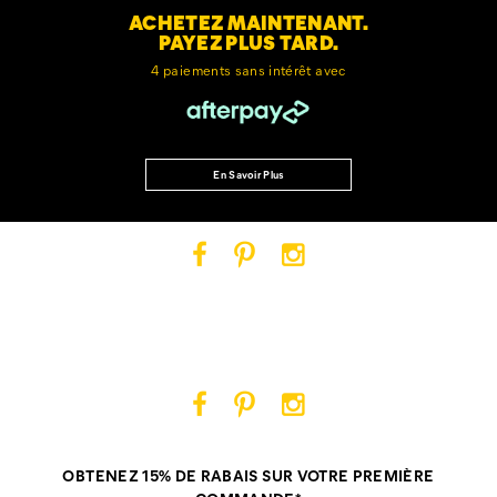
ACHETEZ MAINTENANT.
PAYEZ PLUS TARD.
4 paiements sans intérêt avec
En Savoir Plus
Cat
Cat
Cat
Footwear
Footwear
Footwear
sur
sur
sur
Facebook
Pinterest
Instagram
Cat
Cat
Cat
Footwear
Footwear
Footwear
sur
sur
sur
OBTENEZ 15% DE RABAIS SUR VOTRE PREMIÈRE