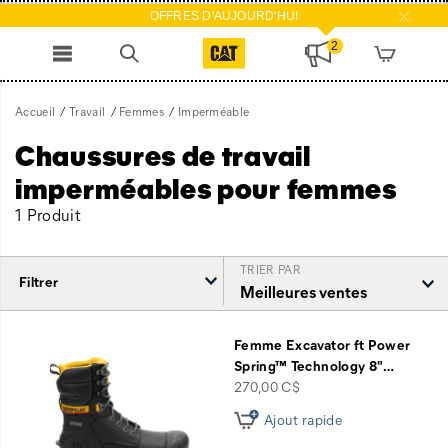
OFFRES D'AUJOURD'HUI
2
Accueil
Travail
Femmes
Imperméable
Chaussures de travail
imperméables pour femmes
1 Produit
TRIER PAR
Filtrer
Imperméable
intégré
Femme Excavator ft Power
Spring™ Technology 8"
…
price
270,00 C$
Ajout rapide