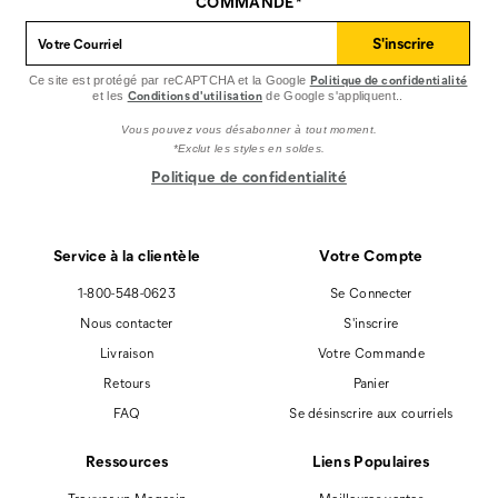
Facebook
Pinterest
Instagram
COMMANDE*
S'inscrire
Politique de confidentialité
Ce site est protégé par reCAPTCHA et la Google
Conditions d'utilisation
et les
de Google s'appliquent..
Vous pouvez vous désabonner à tout moment.
*Exclut les styles en soldes.
Politique de confidentialité
Service à la clientèle
Votre Compte
1-800-548-0623
Se Connecter
Nous contacter
S'inscrire
Livraison
Votre Commande
Retours
Panier
FAQ
Se désinscrire aux courriels
Ressources
Liens Populaires
Trouver un Magasin
Meilleures ventes