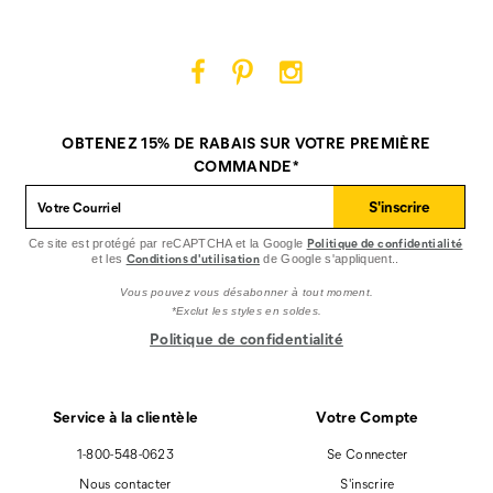
Facebook
Pinterest
Instagram
Cat
Cat
Cat
Footwear
Footwear
Footwear
sur
sur
sur
OBTENEZ 15% DE RABAIS SUR VOTRE PREMIÈRE
Facebook
Pinterest
Instagram
COMMANDE*
S'inscrire
Politique de confidentialité
Ce site est protégé par reCAPTCHA et la Google
Conditions d'utilisation
et les
de Google s'appliquent..
Vous pouvez vous désabonner à tout moment.
*Exclut les styles en soldes.
Politique de confidentialité
Service à la clientèle
Votre Compte
1-800-548-0623
Se Connecter
Nous contacter
S'inscrire