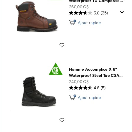
Waterproof TX Composite
…
price
260,00 C$
3.6
(35)
Ajout rapide
Liste de souhaits
Homme Accomplice X 8"
Waterproof Steel Toe CSA
…
price
240,00 C$
4.6
(5)
Ajout rapide
Liste de souhaits