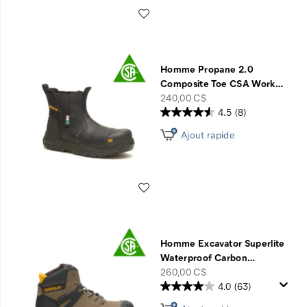
Liste de souhaits
Homme Propane 2.0
Composite Toe CSA Work
…
price
240,00 C$
4.5
(8)
Ajout rapide
Liste de souhaits
Homme Excavator Superlite
Waterproof Carbon
…
price
260,00 C$
4.0
(63)