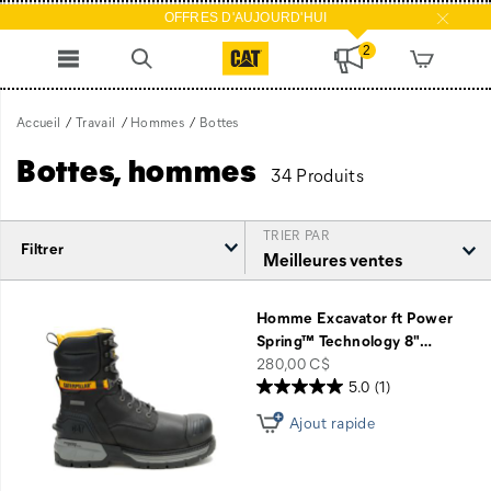
OFFRES D'AUJOURD'HUI
2
Accueil
Travail
Hommes
Bottes
Bottes, hommes
34 Produits
TRIER PAR
Filtrer
Bottes
intégré
Homme Excavator ft Power
Spring™ Technology 8"
…
price
280,00 C$
5.0
(1)
Ajout rapide