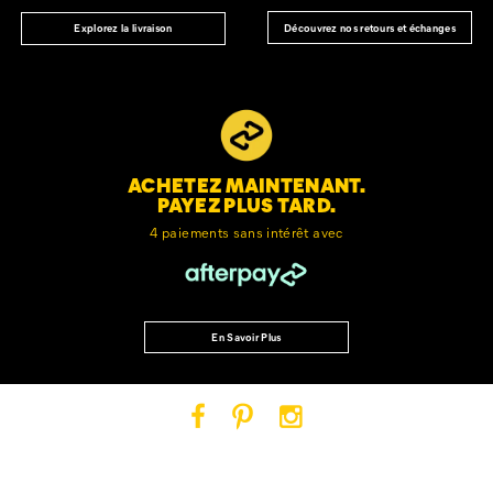
Découvrez nos retours et échanges
Explorez la livraison
ACHETEZ MAINTENANT.
PAYEZ PLUS TARD.
4 paiements sans intérêt avec
En Savoir Plus
Cat
Cat
Cat
Footwear
Footwear
Footwear
sur
sur
sur