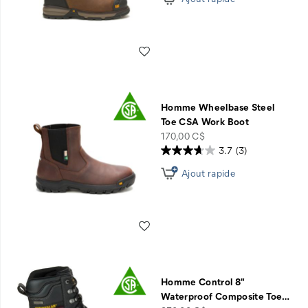
Liste de souhaits
Homme Wheelbase Steel
Toe CSA Work Boot
price
170,00 C$
3.7
(3)
Ajout rapide
Liste de souhaits
Homme Control 8"
Waterproof Composite Toe
…