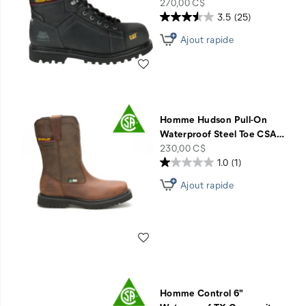
price
270,00 C$
3.5
(25)
Ajout rapide
Liste de souhaits
Homme Hudson Pull-On
Waterproof Steel Toe CSA
…
price
230,00 C$
1.0
(1)
Ajout rapide
Liste de souhaits
Homme Control 6"