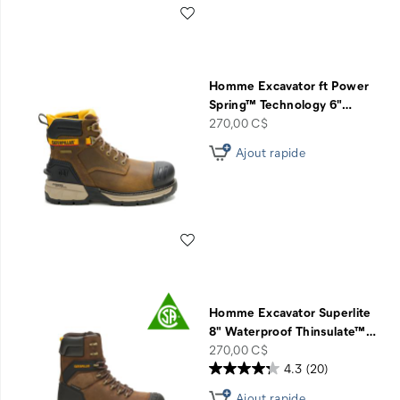
Liste de souhaits
Homme Excavator ft Power
Spring™ Technology 6"
…
price
270,00 C$
Ajout rapide
Liste de souhaits
Homme Excavator Superlite
8" Waterproof Thinsulate™
…
price
270,00 C$
4.3
(20)
Ajout rapide