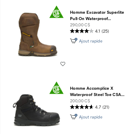
Homme Excavator Superlite
Pull-On Waterproof
…
price
290,00 C$
4.1
(25)
Ajout rapide
Liste de souhaits
Homme Accomplice X
Waterproof Steel Toe CSA
…
price
200,00 C$
4.7
(21)
Ajout rapide