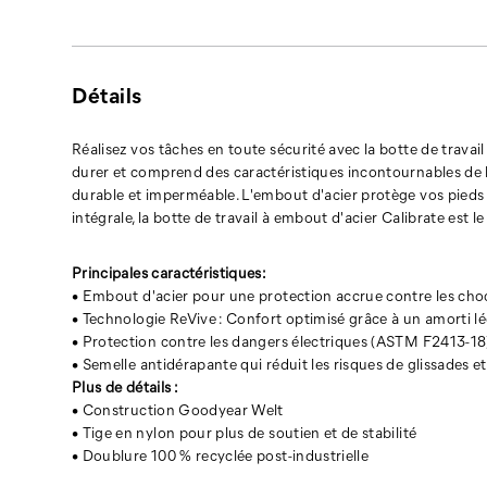
semelle
extérieure
antidérapante
et
Détails
un
cuir
Leather Brown
pleine
Réalisez vos tâches en toute sécurité avec la botte de trava
fleur
durer et comprend des caractéristiques incontournables de l
durable
durable et imperméable. L'embout d'acier protège vos pieds da
et
intégrale, la botte de travail à embout d'acier Calibrate est l
imperméable.
L'embout
Principales caractéristiques:
d'acier
• Embout d'acier pour une protection accrue contre les ch
protège
• Technologie ReVive : Confort optimisé grâce à un amorti lé
vos
• Protection contre les dangers électriques (ASTM F2413-18
pieds
• Semelle antidérapante qui réduit les risques de glissades e
dans
Plus de détails :
les
• Construction Goodyear Welt
conditions
• Tige en nylon pour plus de soutien et de stabilité
de
• Doublure 100 % recyclée post-industrielle
travail