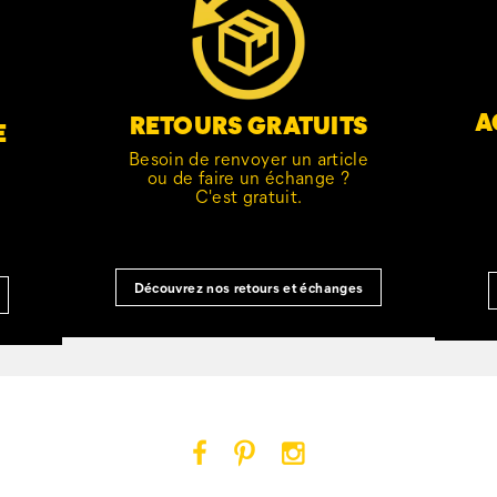
A
RETOURS GRATUITS
E
Besoin de renvoyer un article
ou de faire un échange ?
C'est gratuit.
Découvrez nos retours et échanges
Cat
Cat
Cat