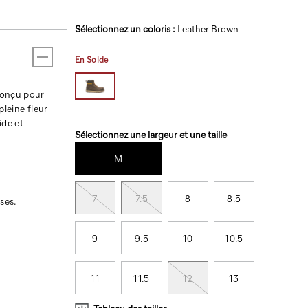
la
même
Variations
page.
Sélectionnez un coloris
:
Leather Brown
En Solde
 conçu pour
leine fleur
ide et
Variations
Sélectionnez une largeur et une taille
M
7
7.5
8
8.5
ses.
9
9.5
10
10.5
11
11.5
12
13