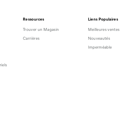
Footwear
Footwear
Footwear
sur
sur
sur
Facebook
Pinterest
Instagram
Ressources
Liens Populaires
Trouver un Magasin
Meilleures ventes
Carrières
Nouveautés
Imperméable
iels