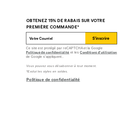
OBTENEZ 15% DE RABAIS SUR VOTRE
PREMIÈRE COMMANDE*
S'inscrire
Ce site est protégé par reCAPTCHA et la Google
Politique de confidentialité
Conditions d'utilisation
et les
de Google s'appliquent..
Vous pouvez vous désabonner à tout moment.
*Exclut les styles en soldes.
Politique de confidentialité