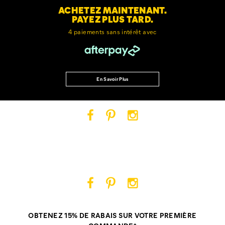
ACHETEZ MAINTENANT.
PAYEZ PLUS TARD.
4 paiements sans intérêt avec
En Savoir Plus
Cat
Cat
Cat
Footwear
Footwear
Footwear
sur
sur
sur
Facebook
Pinterest
Instagram
Cat
Cat
Cat
Footwear
Footwear
Footwear
sur
sur
sur
OBTENEZ 15% DE RABAIS SUR VOTRE PREMIÈRE