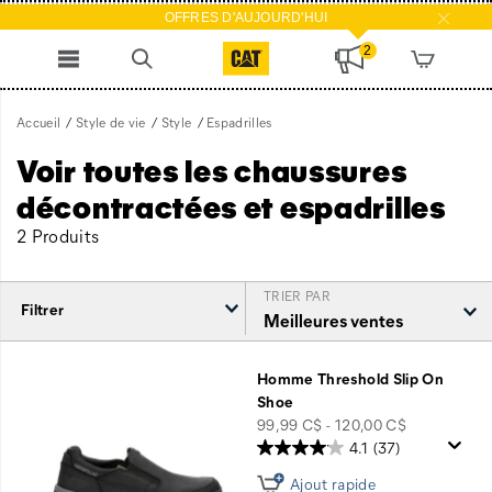
OFFRES D'AUJOURD'HUI
2
Accueil
Style de vie
Style
Espadrilles
Voir toutes les chaussures
décontractées et espadrilles
2 Produits
TRIER PAR
Filtrer
Espadrilles
intégré
Homme Threshold Slip On
Shoe
price
99,99 C$ - 120,00 C$
4.1
(37)
Ajout rapide