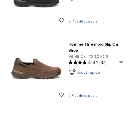
Liste de souhaits
2 Plus de couleurs
Homme Threshold Slip On
Shoe
price
99,99 C$ - 120,00 C$
4.1
(37)
Ajout rapide
Liste de souhaits
2 Plus de couleurs