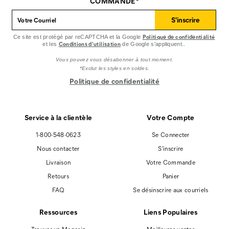
Facebook
Pinterest
Instagram
COMMANDE*
S'inscrire
Politique de confidentialité
Ce site est protégé par reCAPTCHA et la Google
Conditions d'utilisation
et les
de Google s'appliquent..
Vous pouvez vous désabonner à tout moment.
*Exclut les styles en soldes.
Politique de confidentialité
Service à la clientèle
Votre Compte
1-800-548-0623
Se Connecter
Nous contacter
S'inscrire
Livraison
Votre Commande
Retours
Panier
FAQ
Se désinscrire aux courriels
Ressources
Liens Populaires
Trouver un Magasin
Meilleures ventes