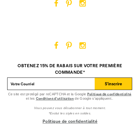
Cat
Cat
Cat
Footwear
Footwear
Footwear
sur
sur
sur
Facebook
Pinterest
Instagram
Cat
Cat
Cat
Footwear
Footwear
Footwear
sur
sur
sur
OBTENEZ 15% DE RABAIS SUR VOTRE PREMIÈRE
Facebook
Pinterest
Instagram
COMMANDE*
S'inscrire
Politique de confidentialité
Ce site est protégé par reCAPTCHA et la Google
Conditions d'utilisation
et les
de Google s'appliquent..
Vous pouvez vous désabonner à tout moment.
*Exclut les styles en soldes.
Politique de confidentialité