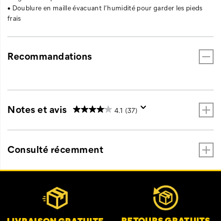
• Doublure en maille évacuant l’humidité pour garder les pieds
frais
Recommandations
Notes et avis
4.1
(37)
Consulté récemment
Liens
Customer Service Options
vers
le
pied
de
RETOURS GRATUITS
LIVRAISON GRATUITE