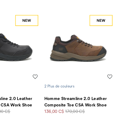
Liste de souhaits
Liste de souha
2 Plus de couleurs
ine 2.0 Leather
Homme Streamline 2.0 Leather
 CSA Work Shoe
Composite Toe CSA Work Shoe
Prix
Prix
00 C$
136,00 C$
170,00 C$
soldé
de
rt
départ