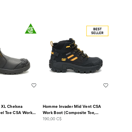
Liste de souhaits
Liste de souha
 XL Chelsea
Homme Invader Mid Vent CSA
eel Toe CSA Work
…
Work Boot (Composite Toe,
…
price
190,00 C$