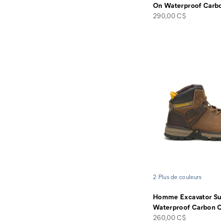
On Waterproof Carb
price
290,00 C$
2 Plus de couleurs
Homme Excavator Su
Waterproof Carbon 
price
260,00 C$