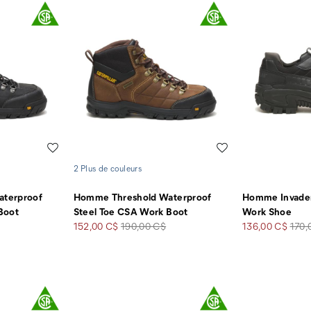
Liste de souhaits
Liste de souhaits
2 Plus de couleurs
terproof
Homme Threshold Waterproof
Homme Invader
Boot
Steel Toe CSA Work Boot
Work Shoe
Prix
Prix
Prix
Prix
152,00 C$
190,00 C$
136,00 C$
170,
soldé
de
soldé
de
départ
dépa