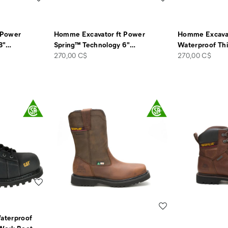
 Power
Homme Excavator ft Power
Homme Excavat
8"
…
Spring™ Technology 6"
…
Waterproof Th
price
price
270,00 C$
270,00 C$
Liste de souhaits
Liste de souhaits
aterproof