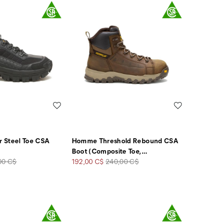
Liste de souhaits
Liste de souha
 Steel Toe CSA
Homme Threshold Rebound CSA
Boot (Composite Toe,
…
Prix
Prix
00 C$
192,00 C$
240,00 C$
soldé
de
rt
départ