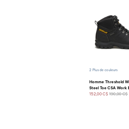
2 Plus de couleurs
Homme Threshold Wa
Steel Toe CSA Work 
Prix
Prix
152,00 C$
190,00 C$
soldé
de
départ