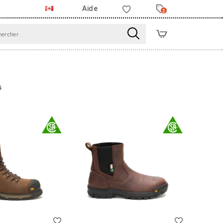
Aide
2
s
Liste de souhaits
Liste de souha