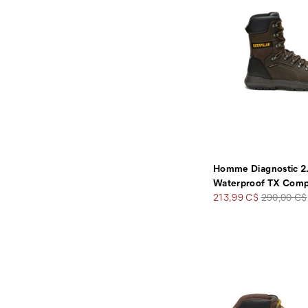
Homme Diagnostic 2
Waterproof TX Comp
Prix
Prix
213,99 C$
290,00 C$
soldé
de
départ