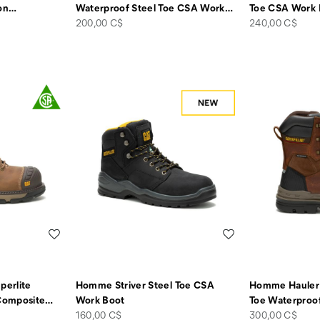
on
…
Waterproof Steel Toe CSA Work
…
Toe CSA Work 
price
price
200,00 C$
240,00 C$
Liste de souhaits
Liste de souhaits
perlite
Homme Striver Steel Toe CSA
Homme Hauler 
Composite
…
Work Boot
Toe Waterproo
price
price
160,00 C$
300,00 C$