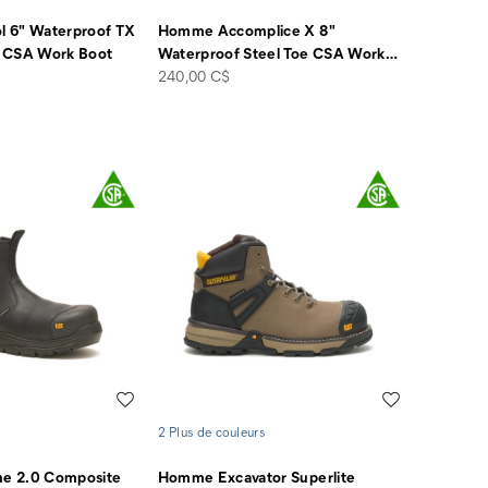
 6" Waterproof TX
Homme Accomplice X 8"
 CSA Work Boot
Waterproof Steel Toe CSA Work
…
price
240,00 C$
Liste de souhaits
Liste de souha
2 Plus de couleurs
e 2.0 Composite
Homme Excavator Superlite