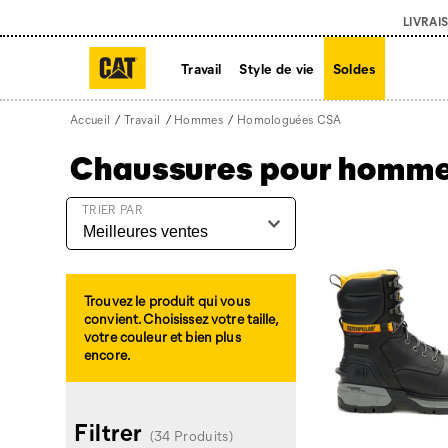
LIVRAI
Travail
Style de vie
Soldes
Accueil
Travail
Hommes
Homologuées CSA
Chaussures pour homme
Homologuées
TRIER PAR
CSA
intégré
Trouvez le produit qui vous
convient. Choisissez votre taille,
votre couleur et bien plus
encore.
Filtrer
(34 Produits)