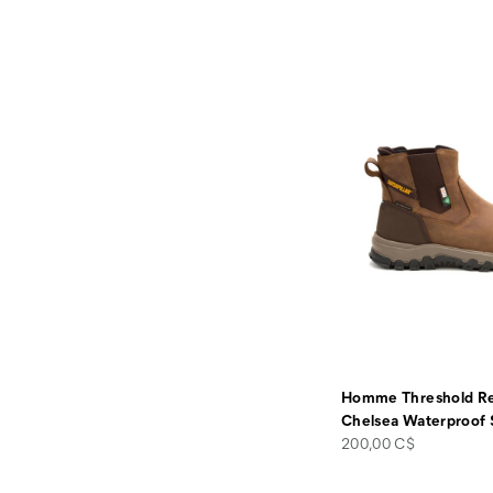
Homme Threshold R
Chelsea Waterproof 
price
200,00 C$