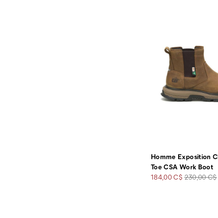
Homme Exposition Ch
Toe CSA Work Boot
Prix
Prix
184,00 C$
230,00 C$
soldé
de
départ