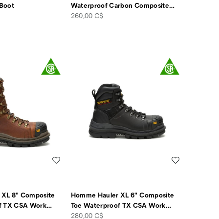
Boot
Waterproof Carbon Composite
…
price
260,00 C$
Liste de souhaits
Liste de souha
XL 8" Composite
Homme Hauler XL 6" Composite
f TX CSA Work
…
Toe Waterproof TX CSA Work
…
price
280,00 C$