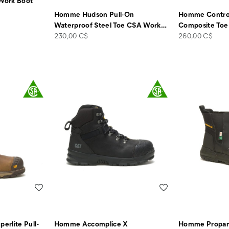
Work Boot
Homme Hudson Pull-On
Homme Control
Waterproof Steel Toe CSA Work
…
Composite Toe
price
price
230,00 C$
260,00 C$
Liste de souhaits
Liste de souhaits
rlite Pull-
Homme Accomplice X
Homme Propan