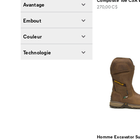
Composite Toe CSA 
Avantage
price
270,00 C$
Embout
Couleur
Technologie
Homme Excavator Supe