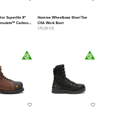
or Superlite 8"
Homme Wheelbase Steel Toe
insulate™ Carbon
…
CSA Work Boot
price
170,00 C$
Liste de souhaits
Liste de souha