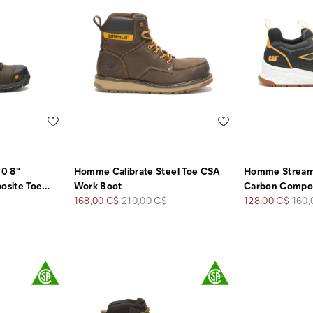
Liste de souhaits
Liste de souhaits
.0 8"
Homme Calibrate Steel Toe CSA
Homme Stream
osite Toe
…
Work Boot
Carbon Compos
Prix
Prix
Prix
Prix
168,00 C$
210,00 C$
128,00 C$
160,
soldé
de
soldé
de
départ
dépa