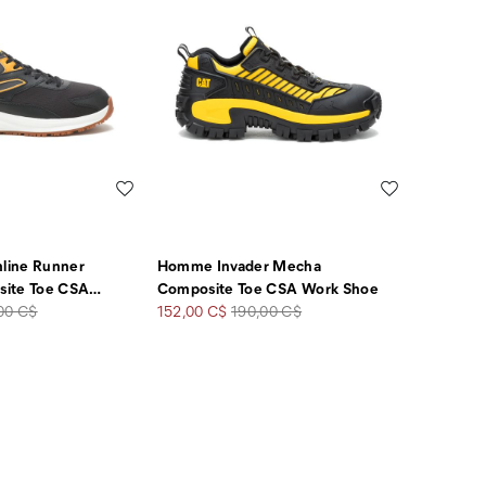
Liste de souhaits
Liste de souha
line Runner
Homme Invader Mecha
ite Toe CSA
…
Composite Toe CSA Work Shoe
Prix
Prix
00 C$
152,00 C$
190,00 C$
soldé
de
rt
départ