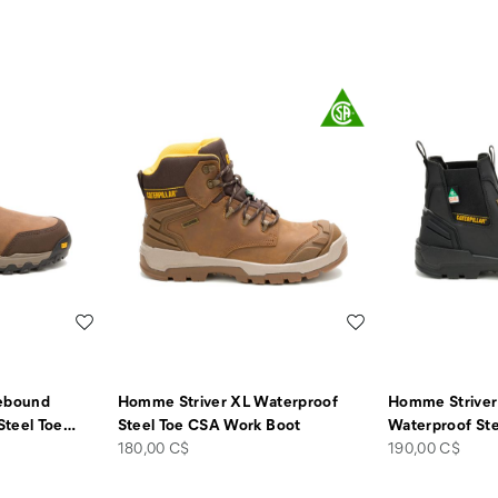
Liste de souhaits
Liste de souhaits
ebound
Homme Striver XL Waterproof
Homme Striver
Steel Toe
…
Steel Toe CSA Work Boot
Waterproof St
price
price
180,00 C$
190,00 C$