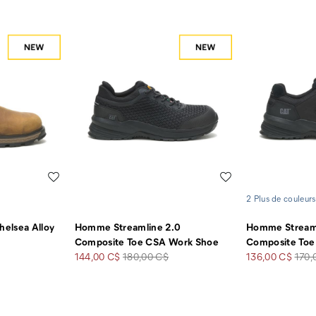
Liste de souhaits
Liste de souhaits
2 Plus de couleurs
elsea Alloy
Homme Streamline 2.0
Homme Streaml
Composite Toe CSA Work Shoe
Composite Toe
Prix
Prix
Prix
Prix
144,00 C$
180,00 C$
136,00 C$
170,
soldé
de
soldé
de
départ
dépa