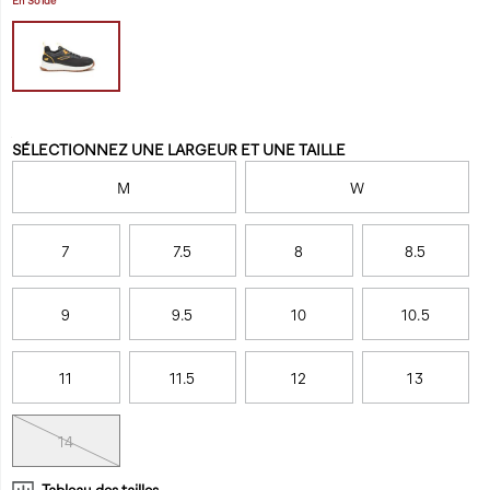
toe-
qui
csa-
signifie
work-
que
shoe/58746M.html
vous
n’aurez
jamais
Variations
SÉLECTIONNEZ UNE LARGEUR ET UNE TAILLE
à
ralentir.
M
W
Une
semelle
d’usure
7
7.5
8
8.5
antidérapante
de
9
9.5
10
10.5
qualité
industrielle
vous
11
11.5
12
13
permet
de
rester
14
debout,
quelles
Tableau des tailles