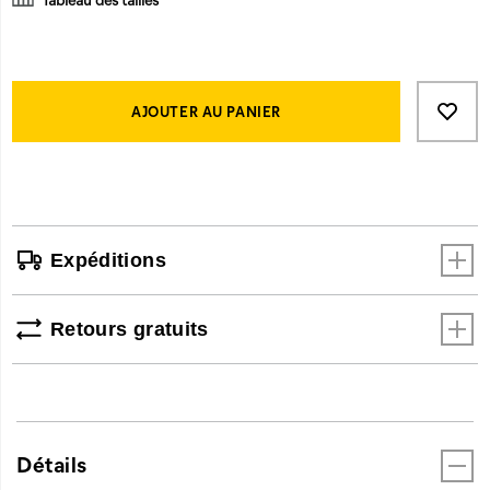
que
soient
les
conditions.
Product
Add
false
Conçue
Actions
to
AJOUTER AU PANIER
pour
cart
les
options
athlètes
industriels,
la
Streamline
Expéditions
Runner
est
faite
Retours gratuits
pour
faire
avancer
le
monde,
plus
Détails
vite.