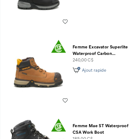
Liste de souhaits
Femme Excavator Superlite
Waterproof Carbon
…
price
240,00 C$
Ajout rapide
Liste de souhaits
Femme Mae ST Waterproof
CSA Work Boot
price
185,00 C$