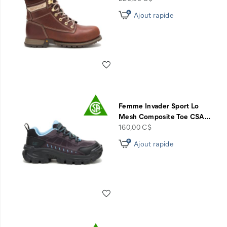
Ajout rapide
Liste de souhaits
Femme Invader Sport Lo
Mesh Composite Toe CSA
…
price
160,00 C$
Ajout rapide
Liste de souhaits