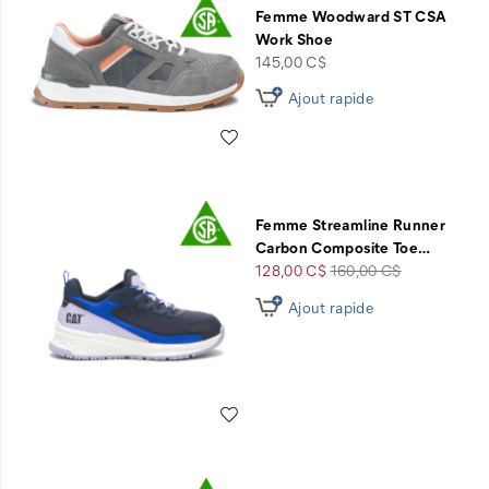
Femme Woodward ST CSA
Work Shoe
price
145,00 C$
Ajout rapide
Liste de souhaits
Femme Streamline Runner
Carbon Composite Toe
…
Prix
Prix
128,00 C$
160,00 C$
soldé
de
Ajout rapide
départ
Liste de souhaits