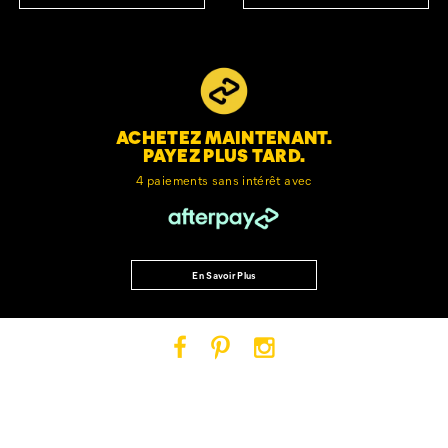
ACHETEZ MAINTENANT.
PAYEZ PLUS TARD.
4 paiements sans intérêt avec
En Savoir Plus
Cat
Cat
Cat
Footwear
Footwear
Footwear
sur
sur
sur
Facebook
Pinterest
Instagram