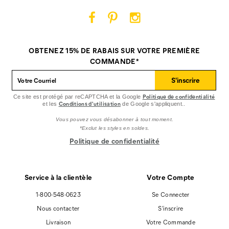
Cat
Cat
Cat
Footwear
Footwear
Footwear
sur
sur
sur
OBTENEZ 15% DE RABAIS SUR VOTRE PREMIÈRE
Facebook
Pinterest
Instagram
COMMANDE*
S'inscrire
Politique de confidentialité
Ce site est protégé par reCAPTCHA et la Google
Conditions d'utilisation
et les
de Google s'appliquent..
Vous pouvez vous désabonner à tout moment.
*Exclut les styles en soldes.
Politique de confidentialité
Service à la clientèle
Votre Compte
1-800-548-0623
Se Connecter
Nous contacter
S'inscrire
Livraison
Votre Commande