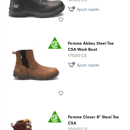
Ajout rapide
Liste de souhaits
Femme Abbey Steel Toe
CSA Work Boot
price
170,00 C$
Ajout rapide
Liste de souhaits
Femme Clover 8" Steel Toe
CSA
price
220,00 C$