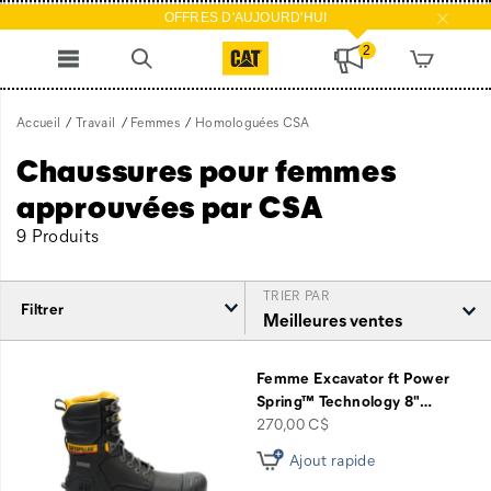
OFFRES D'AUJOURD'HUI
2
Accueil
Travail
Femmes
Homologuées CSA
Chaussures pour femmes
approuvées par CSA
9 Produits
TRIER PAR
Filtrer
Homologuées
CSA
Femme Excavator ft Power
intégré
Spring™ Technology 8"
…
price
270,00 C$
Ajout rapide