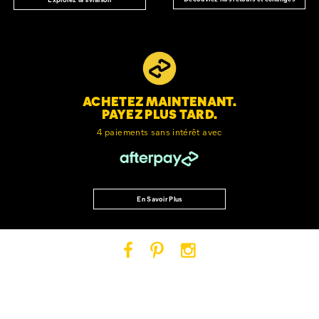
ACHETEZ MAINTENANT.
PAYEZ PLUS TARD.
4 paiements sans intérêt avec
En Savoir Plus
Cat
Cat
Cat
Footwear
Footwear
Footwear
sur
sur
sur
Facebook
Pinterest
Instagram