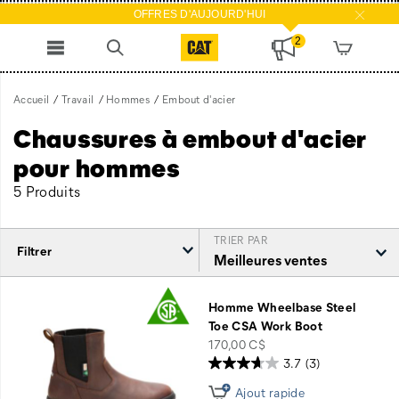
OFFRES D'AUJOURD'HUI
2
Accueil
Travail
Hommes
Embout d'acier
Chaussures à embout d'acier
pour hommes
5 Produits
TRIER PAR
Filtrer
Embout
d'acier
Homme Wheelbase Steel
intégré
Toe CSA Work Boot
price
170,00 C$
3.7
(3)
Ajout rapide