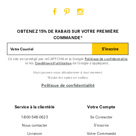
Cat
Cat
Cat
Footwear
Footwear
Footwear
sur
sur
sur
OBTENEZ 15% DE RABAIS SUR VOTRE PREMIÈRE
Facebook
Pinterest
Instagram
COMMANDE*
S'inscrire
Politique de confidentialité
Ce site est protégé par reCAPTCHA et la Google
Conditions d'utilisation
et les
de Google s'appliquent..
Vous pouvez vous désabonner à tout moment.
*Exclut les styles en soldes.
Politique de confidentialité
Service à la clientèle
Votre Compte
1-800-548-0623
Se Connecter
Nous contacter
S'inscrire
Livraison
Votre Commande