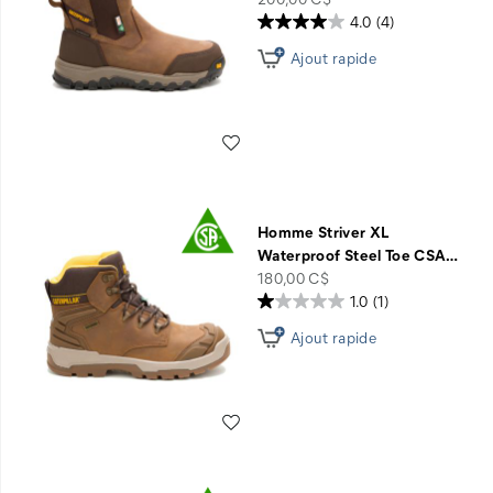
4.0
(4)
Ajout rapide
Liste de souhaits
Homme Striver XL
Waterproof Steel Toe CSA
…
price
180,00 C$
1.0
(1)
Ajout rapide
Liste de souhaits