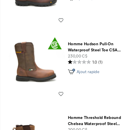
Liste de souhaits
Homme Hudson Pull-On
Waterproof Steel Toe CSA
…
price
230,00 C$
1.0
(1)
Ajout rapide
Liste de souhaits
Homme Threshold Rebound
Chelsea Waterproof Steel
…
price
200,00 C$