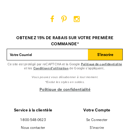
Facebook
Pinterest
Instagram
Cat
Cat
Cat
Footwear
Footwear
Footwear
sur
sur
sur
OBTENEZ 15% DE RABAIS SUR VOTRE PREMIÈRE
Facebook
Pinterest
Instagram
COMMANDE*
S'inscrire
Politique de confidentialité
Ce site est protégé par reCAPTCHA et la Google
Conditions d'utilisation
et les
de Google s'appliquent..
Vous pouvez vous désabonner à tout moment.
*Exclut les styles en soldes.
Politique de confidentialité
Service à la clientèle
Votre Compte
1-800-548-0623
Se Connecter
Nous contacter
S'inscrire