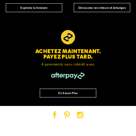
Découvrez nos retours et échanges
Explorez la livraison
ACHETEZ MAINTENANT.
PAYEZ PLUS TARD.
4 paiements sans intérêt avec
En Savoir Plus
Cat
Cat
Cat
Footwear
Footwear
Footwear
sur
sur
sur