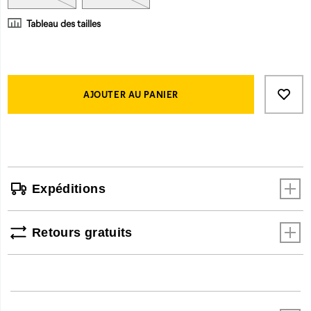
Tableau des tailles
Product
Add
false
Actions
to
AJOUTER AU PANIER
cart
options
Expéditions
Retours gratuits