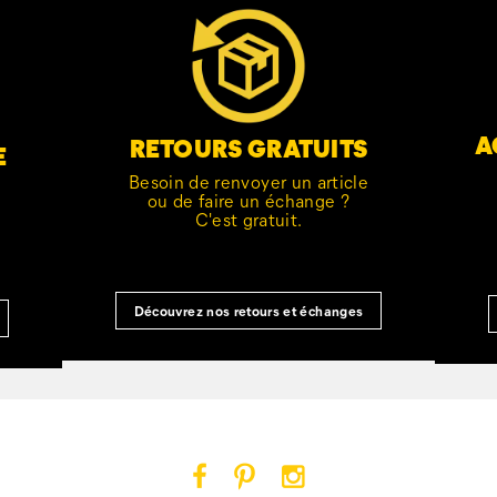
A
RETOURS GRATUITS
E
Besoin de renvoyer un article
ou de faire un échange ?
C'est gratuit.
Découvrez nos retours et échanges