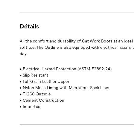
with
electrical
hazard
protection
Seal Brown
Honey Reset
Détails
and
slip
resistance,
All the comfort and durability of Cat Work Boots at an ideal
allowing
soft toe. The Outline is also equipped with electrical hazard
you
day.
to
be
• Electrical Hazard Protection (ASTM F2892-24)
fully
• Slip Resistant
protected
• Full Grain Leather Upper
during
• Nylon Mesh Lining with Microfiber Sock Liner
your
• T1260 Outsole
work
• Cement Construction
day.
• Imported