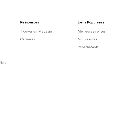
Cat
Cat
Cat
Footwear
Footwear
Footwear
sur
sur
sur
Facebook
Pinterest
Instagram
Ressources
Liens Populaires
Trouver un Magasin
Meilleures ventes
Carrières
Nouveautés
Imperméable
iels