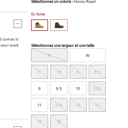
Variations
Sélectionnez un coloris
:
Honey Reset
En Solde
nd comes in
Variations
g your work
Sélectionnez une largeur et une taille
M
W
7
7.5
8
8.5
9
9.5
10
10.5
11
11.5
12
13
14
15