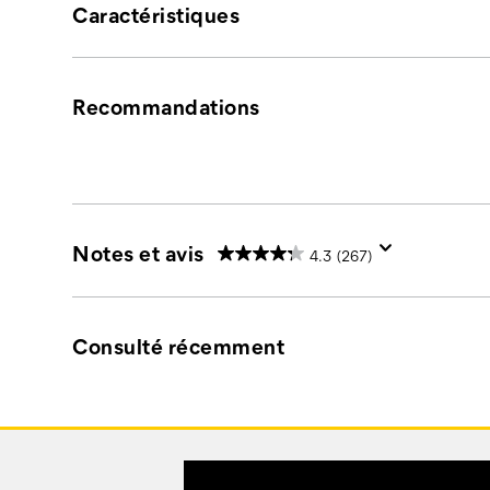
Caractéristiques
Recommandations
Notes et avis
4.3
(267)
Consulté récemment
Liens
vers
le
pied
Customer Service Options