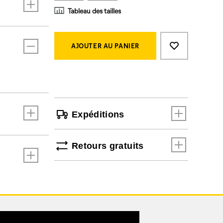
Tableau des tailles
Product
Add
false
Actions
to
AJOUTER AU PANIER
cart
options
Expéditions
Retours gratuits