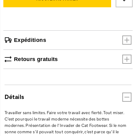
acier.
cart
L’emblématique
options
Intruder
repensée
de
Cat
Expéditions
Footwear.
La
robuste
Retours gratuits
silhouette
trapue
qui
a
inspiré
une
Détails
génération.
Prête
pour
Travailler sans limites. Faire votre travail avec fierté. Tout miser.
inspirer
C’est pourquoi le travail moderne nécessite des bottes
la
modernes. Présentation de l’Invader de Cat Footwear. Si le nom
prochaine.
sonne comme s’il pouvait tout conquérir, c’est parce qu’il le