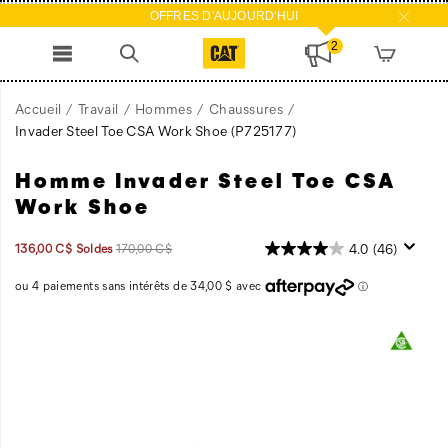
OFFRES D'AUJOURD'HUI
2
Accueil
Travail
Hommes
Chaussures
Invader Steel Toe CSA Work Shoe
(P725177)
Homme Invader Steel Toe CSA
Travailler
https://www.catfootwear.com/CA/fr_CA/invader-
sans
steel-
Work Shoe
limites.
toe-
Faire
csa-
Prix
Prix
OutOfStock
4.0
(46)
136,00 C$
Soldes
170,00 C$
votre
work-
2026-
2027-
CAD
136,00
13600
soldé
initial
08-
08-
:
travail
shoe/51322M.html
10T07:28:01.018Z
10T07:28:01.018Z
avec
Images
fierté.
Tout
miser.
C’est
pourquoi
le