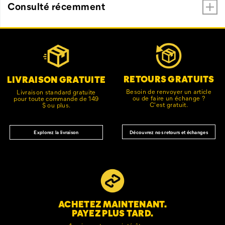
Consulté récemment
Liens
Customer Service Options
vers
le
pied
de
RETOURS GRATUITS
LIVRAISON GRATUITE
page
Besoin de renvoyer un article
Livraison standard gratuite
ou de faire un échange ?
pour toute commande de 149
C'est gratuit.
$ ou plus.
Découvrez nos retours et échanges
Explorez la livraison
ACHETEZ MAINTENANT.
PAYEZ PLUS TARD.