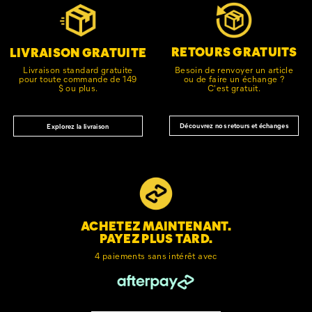
vers
le
pied
de
RETOURS GRATUITS
LIVRAISON GRATUITE
page
Besoin de renvoyer un article
Livraison standard gratuite
ou de faire un échange ?
pour toute commande de 149
C'est gratuit.
$ ou plus.
Découvrez nos retours et échanges
Explorez la livraison
ACHETEZ MAINTENANT.
PAYEZ PLUS TARD.
4 paiements sans intérêt avec