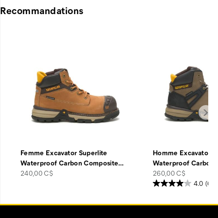
Recommandations
Femme Excavator Superlite
Homme Excavator Su
Waterproof Carbon Composite
…
Waterproof Carbon
price
price
240,00 C$
260,00 C$
4.0
(63)
Liens
Customer Service Options