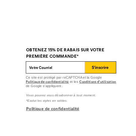
OBTENEZ 15% DE RABAIS SUR VOTRE
PREMIÈRE COMMANDE*
S'inscrire
Ce site est protégé par reCAPTCHA et la Google
Politique de confidentialité
Conditions d'utilisation
et les
de Google s'appliquent..
Vous pouvez vous désabonner à tout moment.
*Exclut les styles en soldes.
Politique de confidentialité