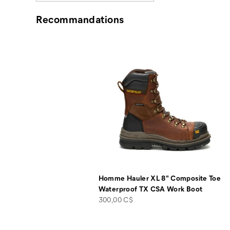
Recommandations
Homme Hauler XL 8" Composite Toe
Waterproof TX CSA Work Boot
price
300,00 C$
Liens