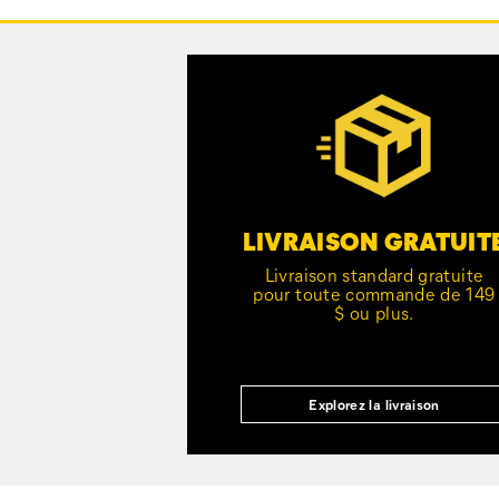
vers
le
pied
Customer Service Options
de
page
LIVRAISON GRATUIT
Livraison standard gratuite
pour toute commande de 149
$ ou plus.
Explorez la livraison