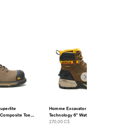
uperlite
Homme Excavator ft Power Spring™
 Composite Toe
…
Technology 6" Waterproof
…
price
270,00 C$