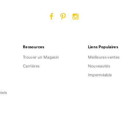
Cat
Cat
Cat
Footwear
Footwear
Footwear
sur
sur
sur
Facebook
Pinterest
Instagram
Ressources
Liens Populaires
Trouver un Magasin
Meilleures ventes
Carrières
Nouveautés
Imperméable
iels