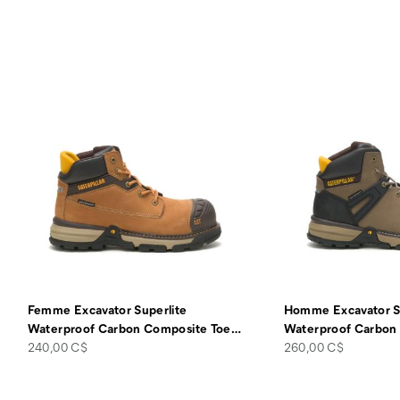
Femme Excavator Superlite
Homme Excavator S
Waterproof Carbon Composite Toe
…
Waterproof Carbon
price
price
240,00 C$
260,00 C$