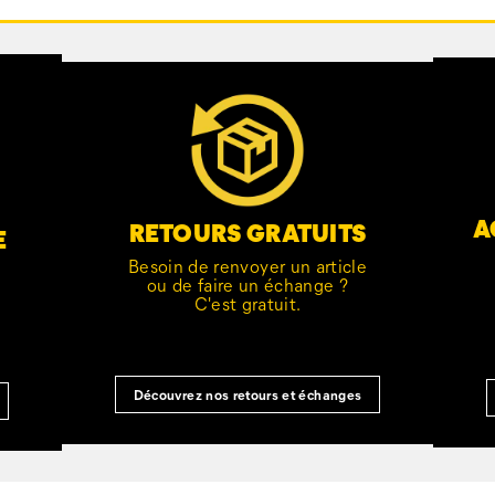
A
RETOURS GRATUITS
E
Besoin de renvoyer un article
ou de faire un échange ?
C'est gratuit.
Découvrez nos retours et échanges