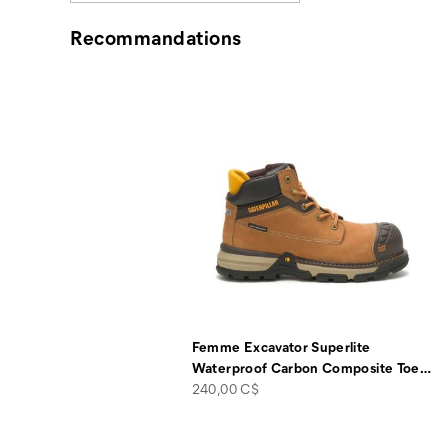
Recommandations
Femme Excavator Superlite
Waterproof Carbon Composite Toe
…
price
240,00 C$
Liens