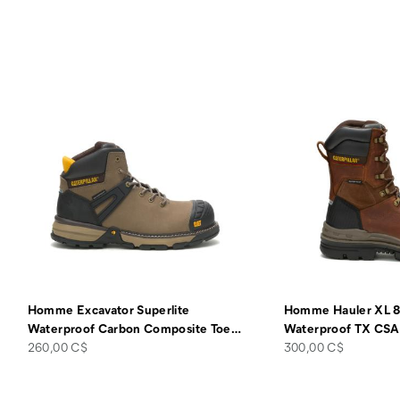
Homme Excavator Superlite
Homme Hauler XL 8
Waterproof Carbon Composite Toe
…
Waterproof TX CSA
price
price
260,00 C$
300,00 C$