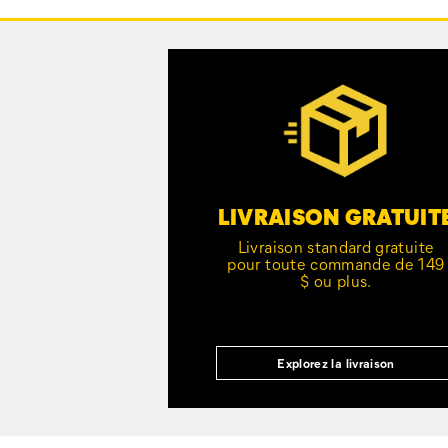
vers
le
pied
Customer Service Options
de
page
LIVRAISON GRATUIT
Livraison standard gratuite
pour toute commande de 149
$ ou plus.
Explorez la livraison