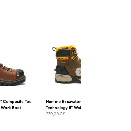
" Composite Toe
Homme Excavator ft Power Spring™
 Work Boot
Technology 6" Waterproof
…
price
270,00 C$