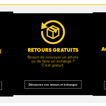
A
RETOURS GRATUITS
E
Besoin de renvoyer un article
ou de faire un échange ?
C'est gratuit.
Découvrez nos retours et échanges