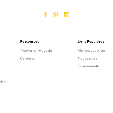
Cat
Cat
Cat
Footwear
Footwear
Footwear
sur
sur
sur
Facebook
Pinterest
Instagram
Ressources
Liens Populaires
Trouver un Magasin
Meilleures ventes
Carrières
Nouveautés
Imperméable
iels