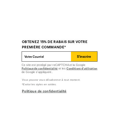
OBTENEZ 15% DE RABAIS SUR VOTRE
PREMIÈRE COMMANDE*
S'inscrire
Ce site est protégé par reCAPTCHA et la Google
Politique de confidentialité
Conditions d'utilisation
et les
de Google s'appliquent..
Vous pouvez vous désabonner à tout moment.
*Exclut les styles en soldes.
Politique de confidentialité