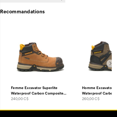
Recommandations
Femme Excavator Superlite
Homme Excavator Su
Waterproof Carbon Composite
…
Waterproof Carbon
price
price
240,00 C$
260,00 C$
Liens
Customer Service Options