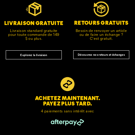
vers
le
pied
de
RETOURS GRATUITS
LIVRAISON GRATUITE
page
Besoin de renvoyer un article
Livraison standard gratuite
ou de faire un échange ?
pour toute commande de 149
C'est gratuit.
$ ou plus.
Découvrez nos retours et échanges
Explorez la livraison
ACHETEZ MAINTENANT.
PAYEZ PLUS TARD.
4 paiements sans intérêt avec