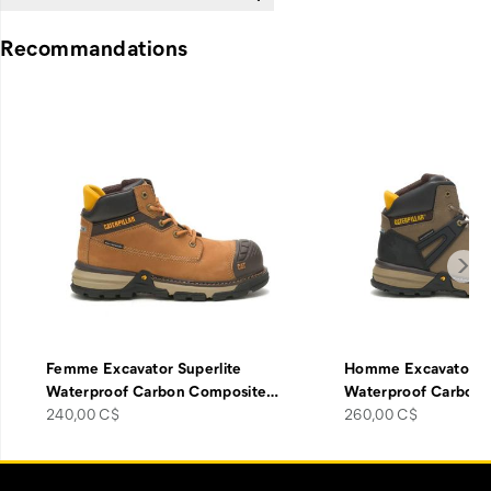
Recommandations
Femme Excavator Superlite
Homme Excavator Su
Waterproof Carbon Composite
…
Waterproof Carbon
price
price
240,00 C$
260,00 C$
Liens
Customer Service Options