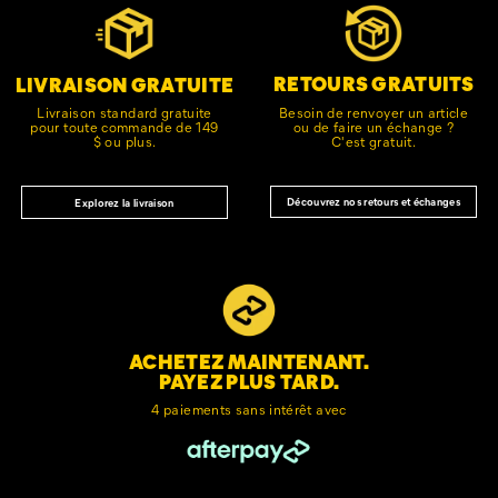
vers
le
pied
de
RETOURS GRATUITS
LIVRAISON GRATUITE
page
Besoin de renvoyer un article
Livraison standard gratuite
ou de faire un échange ?
pour toute commande de 149
C'est gratuit.
$ ou plus.
Découvrez nos retours et échanges
Explorez la livraison
ACHETEZ MAINTENANT.
PAYEZ PLUS TARD.
4 paiements sans intérêt avec