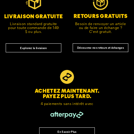
le
pied
de
RETOURS GRATUITS
LIVRAISON GRATUITE
page
Besoin de renvoyer un article
Livraison standard gratuite
ou de faire un échange ?
pour toute commande de 149
C'est gratuit.
$ ou plus.
Découvrez nos retours et échanges
Explorez la livraison
ACHETEZ MAINTENANT.
PAYEZ PLUS TARD.
4 paiements sans intérêt avec
En Savoir Plus