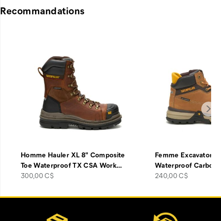
Recommandations
Homme Hauler XL 8" Composite
Femme Excavator Su
Toe Waterproof TX CSA Work
…
Waterproof Carbon
price
price
300,00 C$
240,00 C$
Liens
Customer Service Options
vers