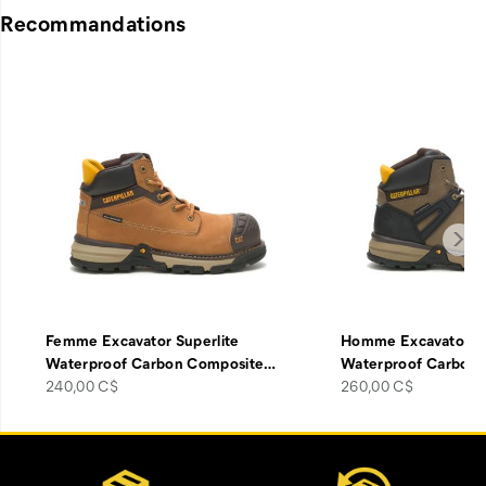
Recommandations
Femme Excavator Superlite
Homme Excavator Su
Waterproof Carbon Composite
…
Waterproof Carbon
price
price
240,00 C$
260,00 C$
Liens
Customer Service Options
vers