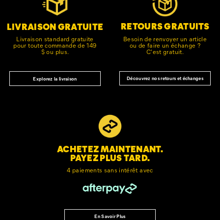
le
pied
de
RETOURS GRATUITS
LIVRAISON GRATUITE
page
Besoin de renvoyer un article
Livraison standard gratuite
ou de faire un échange ?
pour toute commande de 149
C'est gratuit.
$ ou plus.
Découvrez nos retours et échanges
Explorez la livraison
ACHETEZ MAINTENANT.
PAYEZ PLUS TARD.
4 paiements sans intérêt avec
En Savoir Plus