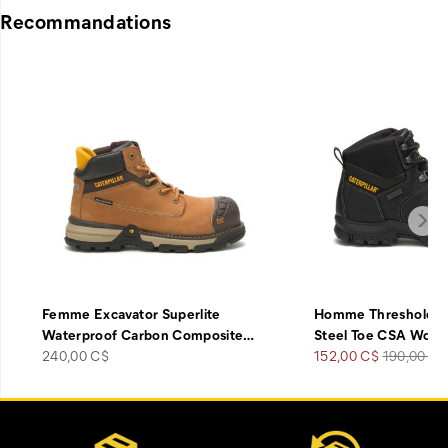
Recommandations
Femme Excavator Superlite
Homme Threshold W
Waterproof Carbon Composite
…
Steel Toe CSA Work
price
Prix
Prix
240,00 C$
152,00 C$
190,00 C$
soldé
de
départ
Liens
Customer Service Options
vers