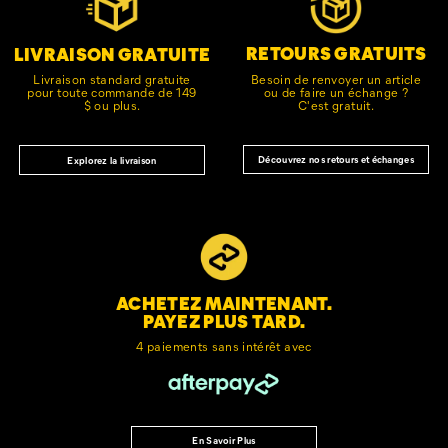
le
pied
de
RETOURS GRATUITS
LIVRAISON GRATUITE
page
Besoin de renvoyer un article
Livraison standard gratuite
ou de faire un échange ?
pour toute commande de 149
C'est gratuit.
$ ou plus.
Découvrez nos retours et échanges
Explorez la livraison
ACHETEZ MAINTENANT.
PAYEZ PLUS TARD.
4 paiements sans intérêt avec
En Savoir Plus