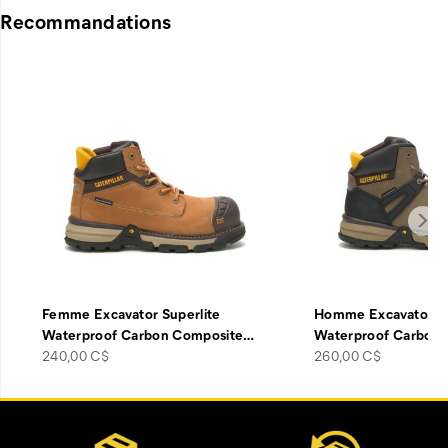
Recommandations
Femme Excavator Superlite
Homme Excavator Su
Waterproof Carbon Composite
…
Waterproof Carbon
price
price
240,00 C$
260,00 C$
Liens
Customer Service Options
vers