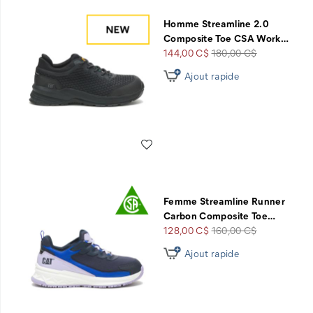
Homme Streamline 2.0
Composite Toe CSA Work
…
Prix
Prix
144,00 C$
180,00 C$
soldé
de
Ajout rapide
départ
Liste de souhaits
Femme Streamline Runner
Carbon Composite Toe
…
Prix
Prix
128,00 C$
160,00 C$
soldé
de
Ajout rapide
départ