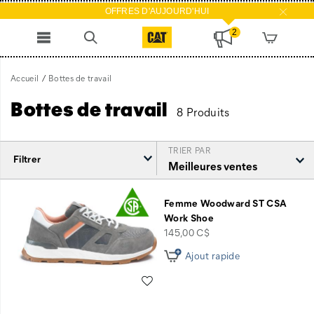
OFFRES D'AUJOURD'HUI
2
Accueil
Bottes de travail
Bottes de travail
8 Produits
TRIER PAR
Filtrer
Bottes
de
Femme Woodward ST CSA
travail
Work Shoe
intégré
price
145,00 C$
Ajout rapide
Liste de souhaits