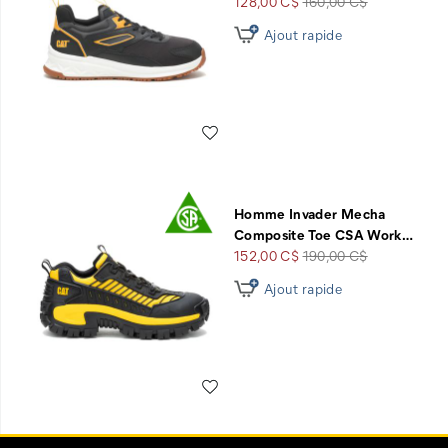
Prix
Prix
128,00 C$
160,00 C$
soldé
de
Ajout rapide
départ
Liste de souhaits
Homme Invader Mecha
Composite Toe CSA Work
…
Prix
Prix
152,00 C$
190,00 C$
soldé
de
Ajout rapide
départ
Liste de souhaits
Liens
Customer Service Options