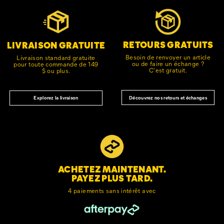
vers
le
pied
de
RETOURS GRATUITS
LIVRAISON GRATUITE
page
Besoin de renvoyer un article
Livraison standard gratuite
ou de faire un échange ?
pour toute commande de 149
C'est gratuit.
$ ou plus.
Découvrez nos retours et échanges
Explorez la livraison
ACHETEZ MAINTENANT.
PAYEZ PLUS TARD.
4 paiements sans intérêt avec