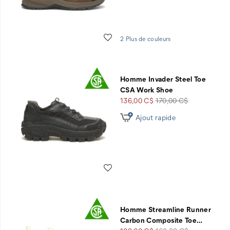
Liste de souhaits
2 Plus de couleurs
Homme Invader Steel Toe
CSA Work Shoe
Prix
Prix
136,00 C$
170,00 C$
soldé
de
Ajout rapide
départ
Liste de souhaits
Homme Streamline Runner
Carbon Composite Toe
…