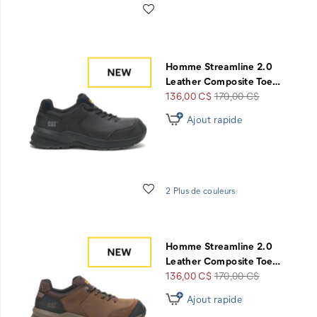
Liste de souhaits
Homme Streamline 2.0
Leather Composite Toe
…
Prix
Prix
136,00 C$
170,00 C$
soldé
de
Ajout rapide
départ
Liste de souhaits
2 Plus de couleurs
Homme Streamline 2.0
Leather Composite Toe
…
Prix
Prix
136,00 C$
170,00 C$
soldé
de
Ajout rapide
départ