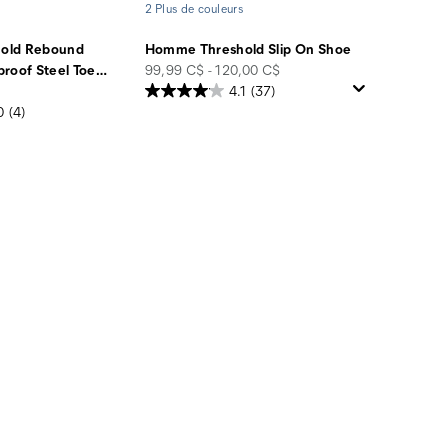
2 Plus de couleurs
old Rebound
Homme Threshold Slip On Shoe
price
roof Steel Toe
…
99,99 C$ - 120,00 C$
4.1
(37)
0
(4)