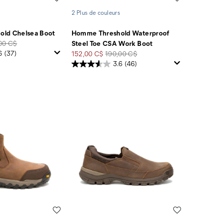
2 Plus de couleurs
ld Chelsea Boot
Homme Threshold Waterproof
00 C$
Steel Toe CSA Work Boot
Prix
Prix
6
(37)
152,00 C$
190,00 C$
rt
soldé
de
3.6
(46)
départ
Liste de souhaits
Liste de souha