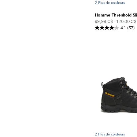
2 Plus de couleurs
Homme Threshold Sl
price
99,99 C$ - 120,00 C$
4.1
(37)
2 Plus de couleurs