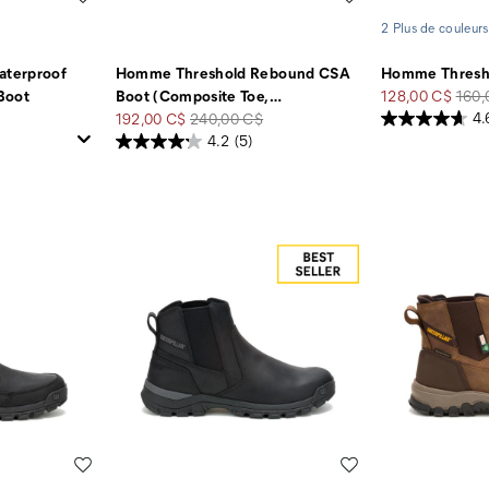
2 Plus de couleurs
terproof
Homme Threshold Rebound CSA
Homme Thresho
Prix
Prix
Boot
Boot (Composite Toe,
…
128,00 C$
160,
Prix
Prix
soldé
de
192,00 C$
240,00 C$
4.
soldé
de
dépa
4.2
(5)
départ
Liste de souhaits
Liste de souhaits