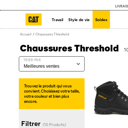
LIVRAI
Travail
Style de vie
Soldes
Accueil
Chaussures Threshold
Chaussures Threshold
1
Chaussures
TRIER PAR
Threshold
intégré
Trouvez le produit qui vous
convient. Choisissez votre taille,
votre couleur et bien plus
encore.
Filtrer
(10 Produits)