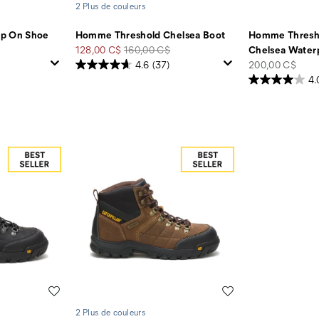
2 Plus de couleurs
ip On Shoe
Homme Threshold Chelsea Boot
Homme Thresh
Prix
Prix
128,00 C$
160,00 C$
Chelsea Waterp
soldé
de
price
4.6
(37)
200,00 C$
départ
4.
Liste de souhaits
Liste de souhaits
2 Plus de couleurs