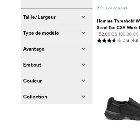
2 Plus de couleurs
Taille/Largeur
Homme Threshold Wa
Steel Toe CSA Work 
Type de modèle
Prix
Prix
152,00 C$
190,00 C$
soldé
de
3.6
(46)
départ
Avantage
Embout
Couleur
Collection