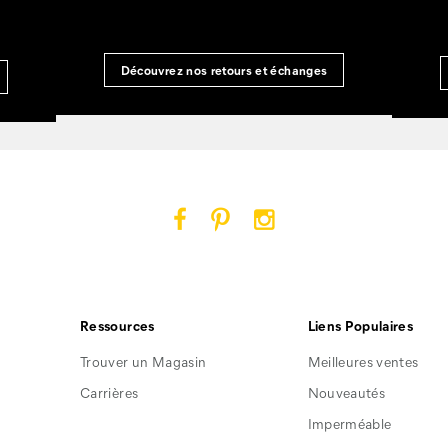
Découvrez nos retours et échanges
Cat
Cat
Cat
Footwear
Footwear
Footwear
sur
sur
sur
Facebook
Pinterest
Instagram
Ressources
Liens Populaires
Trouver un Magasin
Meilleures ventes
Carrières
Nouveautés
Imperméable