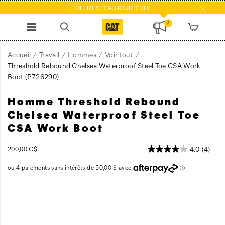
OFFRES D'AUJOURD'HUI
2
Accueil
Travail
Hommes
Voir tout
Threshold Rebound Chelsea Waterproof Steel Toe CSA Work
Boot
(P726290)
Homme Threshold Rebound
Comfort
https://www.catfootwear.com/CA/fr_CA/threshold-
is
rebound-
Chelsea Waterproof Steel Toe
crucial
chelsea-
CSA Work Boot
when
waterproof-
you're
steel-
InStock
4.0
(4)
200,00 C$
working
toe-
CAD
200,00
20000
outside.
csa-
The
work-
Threshold
boot/60514M.html
Images
Rebound
Chelsea
features