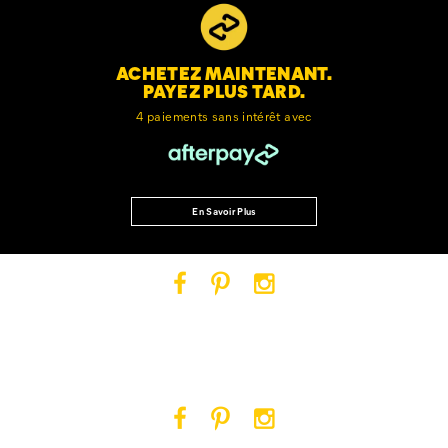
ACHETEZ MAINTENANT.
PAYEZ PLUS TARD.
4 paiements sans intérêt avec
En Savoir Plus
Cat
Cat
Cat
Footwear
Footwear
Footwear
sur
sur
sur
Facebook
Pinterest
Instagram
Cat
Cat
Cat