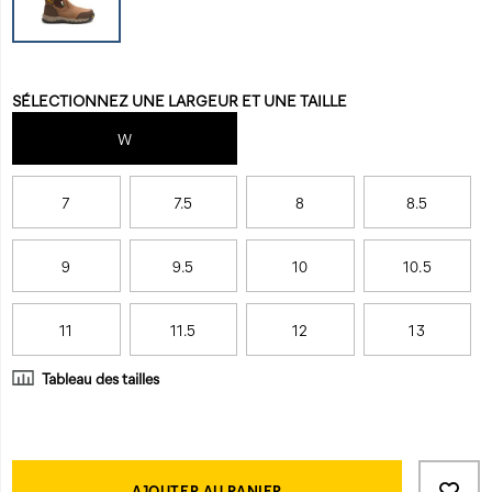
steel-
uncompromising
toe-
support,
csa-
making
work-
it
Variations
SÉLECTIONNEZ UNE LARGEUR ET UNE TAILLE
boot/60514M.html
our
most
W
resilient
boot
yet.
7
7.5
8
8.5
9
9.5
10
10.5
11
11.5
12
13
Tableau des tailles
Product
Add
false
AJOUTER AU PANIER