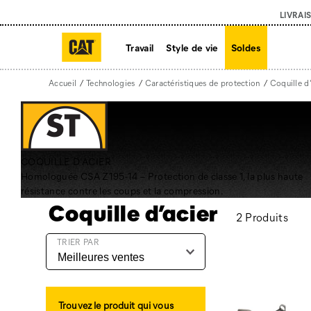
LIVRAI
Travail
Style de vie
Soldes
Accueil
Technologies
Caractéristiques de protection
Coquille d
COQUILLE D’ACIER
Homologuée CSA Z195-14 – Protection de classe 1, la plus haute
résistance contre les coups et la compression.
Coquille d’acier
2 Produits
Coquille
TRIER PAR
d’acier
intégré
Trouvez le produit qui vous