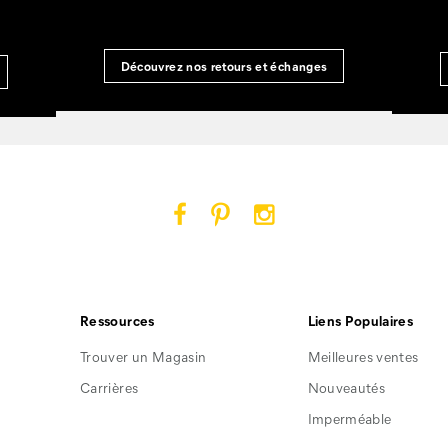
Découvrez nos retours et échanges
Cat
Cat
Cat
Footwear
Footwear
Footwear
sur
sur
sur
Facebook
Pinterest
Instagram
Ressources
Liens Populaires
Trouver un Magasin
Meilleures ventes
Carrières
Nouveautés
Imperméable