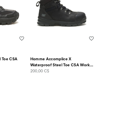
Liste de souhaits
Liste de souhaits
l Toe CSA
Homme Accomplice X
Waterproof Steel Toe CSA Work
…
price
200,00 C$