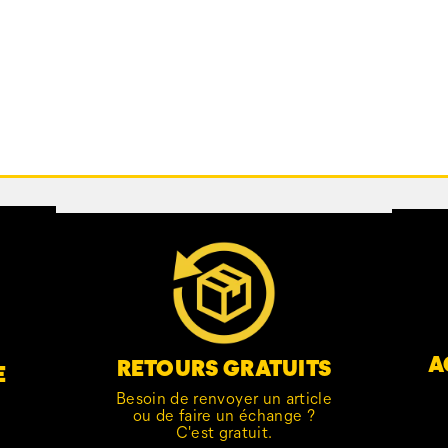
A
RETOURS GRATUITS
E
Besoin de renvoyer un article
ou de faire un échange ?
C'est gratuit.