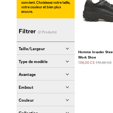
convient. Choisissez votre taille,
votre couleur et bien plus
encore.
Filtrer
(2 Produits)
Taille/Largeur
Homme Invader Stee
Work Shoe
Type de modèle
Prix
Prix
136,00 C$
170,00 C$
soldé
de
départ
Avantage
Embout
Couleur
Collection