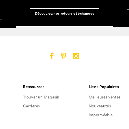
Découvrez nos retours et échanges
Cat
Cat
Cat
Footwear
Footwear
Footwear
sur
sur
sur
Facebook
Pinterest
Instagram
Ressources
Liens Populaires
Trouver un Magasin
Meilleures ventes
Carrières
Nouveautés
Imperméable