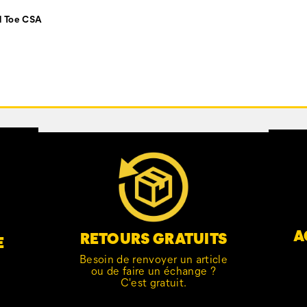
l Toe CSA
A
RETOURS GRATUITS
E
Besoin de renvoyer un article
ou de faire un échange ?
C'est gratuit.