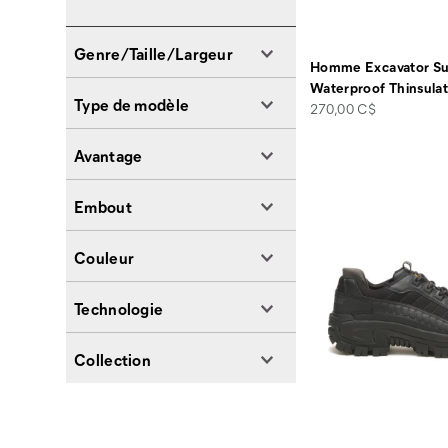
Genre/Taille/Largeur
Homme Excavator Sup
Waterproof Thinsula
Type de modèle
price
270,00 C$
Avantage
Embout
Couleur
Technologie
Collection