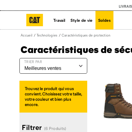
LIVRAI
Travail
Style de vie
Soldes
Accueil
Technologies
Caractéristiques de protection
Caractéristiques de séc
Caractéristique
TRIER PAR
de
protection
intégré
Trouvez le produit qui vous
convient. Choisissez votre taille,
votre couleur et bien plus
encore.
Filtrer
(6 Produits)