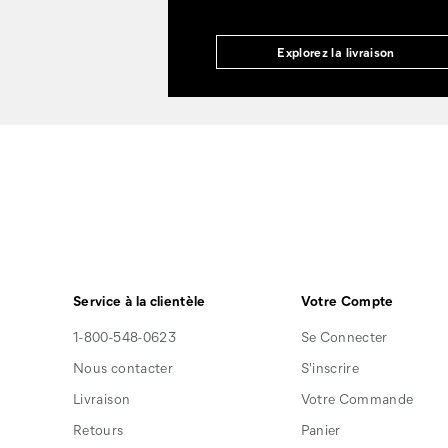
Explorez la livraison
Service à la clientèle
Votre Compte
1-800-548-0623
Se Connecter
Nous contacter
S'inscrire
Livraison
Votre Commande
Retours
Panier