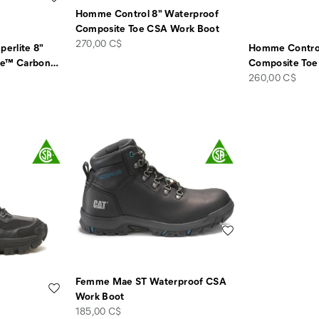
Homme Control 8" Waterproof
Composite Toe CSA Work Boot
price
270,00 C$
erlite 8"
Homme Control
te™ Carbon
…
Composite Toe
price
260,00 C$
Liste de souhaits
Femme Mae ST Waterproof CSA
Liste de souhaits
Work Boot
price
185,00 C$