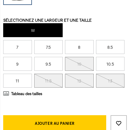
toe-
csa-
work-
Variations
SÉLECTIONNEZ UNE LARGEUR ET UNE TAILLE
boot/60513M.html
W
7
7.5
8
8.5
9
9.5
10
10.5
11
11.5
12
13
Tableau des tailles
Product
Add
false
Actions
to
AJOUTER AU PANIER
cart