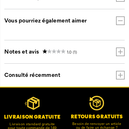
Vous pourriez également aimer
Notes et avis
1.0
(1)
Consulté récemment
Liens
Customer Service Options
vers
le
pied
de
RETOURS GRATUITS
LIVRAISON GRATUITE
page
Besoin de renvoyer un article
Livraison standard gratuite
ou de faire un échange ?
pour toute commande de 149