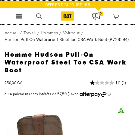
OFFRES D'AUJOURD'HUI
2
Accueil
Travail
Hommes
Voir tout
Hudson Pull-On Waterproof Steel Toe CSA Work Boot
(P726294)
Homme Hudson Pull-On
Hudson
https://www.catfootwear.com/CA/fr_CA/hudson-
Pull-
pull-
Waterproof Steel Toe CSA Work
On
on-
Boot
Waterproof
waterproof-
Steel
steel-
InStock
1.0
(1)
230,00 C$
Toe
toe-
CAD
230,00
23000
CSA
csa-
Work
work-
Boot
boot/60513M.html
Images