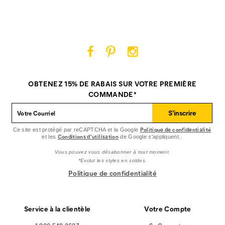
Footwear
Footwear
Footwear
sur
sur
sur
Facebook
Pinterest
Instagram
Cat
Cat
Cat
Footwear
Footwear
Footwear
sur
sur
sur
OBTENEZ 15% DE RABAIS SUR VOTRE PREMIÈRE
Facebook
Pinterest
Instagram
COMMANDE*
S'inscrire
Politique de confidentialité
Ce site est protégé par reCAPTCHA et la Google
Conditions d'utilisation
et les
de Google s'appliquent..
Vous pouvez vous désabonner à tout moment.
*Exclut les styles en soldes.
Politique de confidentialité
Service à la clientèle
Votre Compte