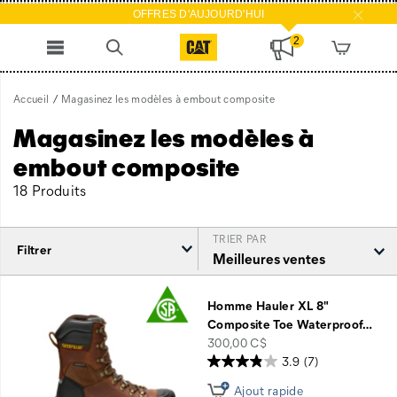
OFFRES D'AUJOURD'HUI
2
Accueil
Magasinez les modèles à embout composite
Magasinez les modèles à
embout composite
18 Produits
TRIER PAR
Filtrer
Magasinez
les
Homme Hauler XL 8"
modèles
Composite Toe Waterproof
…
à
price
300,00 C$
embout
3.9
(7)
composite
Ajout rapide
intégré