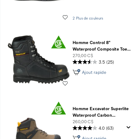
Liste de souhaits
2 Plus de couleurs
Homme Control 8"
Waterproof Composite Toe
…
price
270,00 C$
3.5
(25)
Ajout rapide
Liste de souhaits
Homme Excavator Superlite
Waterproof Carbon
…
price
260,00 C$
4.0
(63)
Ajout rapide