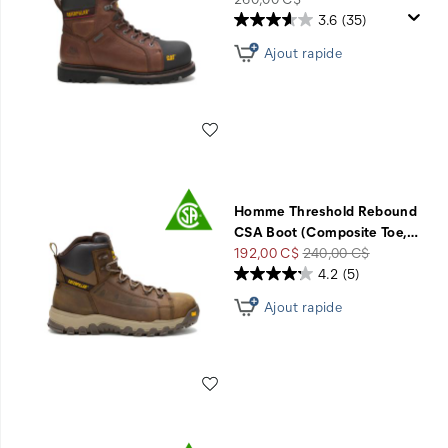
3.6
(35)
Ajout rapide
Liste de souhaits
Homme Threshold Rebound
CSA Boot (Composite Toe,
…
Prix
Prix
192,00 C$
240,00 C$
soldé
de
4.2
(5)
départ
Ajout rapide
Liste de souhaits