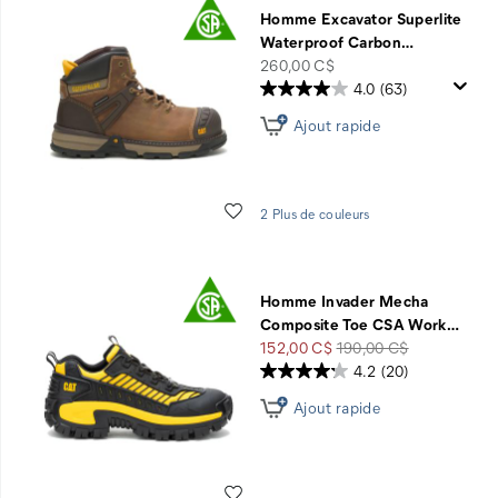
Homme Excavator Superlite
Waterproof Carbon
…
price
260,00 C$
4.0
(63)
Ajout rapide
Liste de souhaits
2 Plus de couleurs
Homme Invader Mecha
Composite Toe CSA Work
…
Prix
Prix
152,00 C$
190,00 C$
soldé
de
4.2
(20)
départ
Ajout rapide
Liste de souhaits