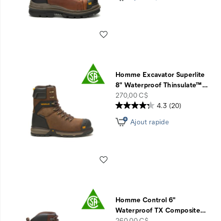
Liste de souhaits
Homme Excavator Superlite
8" Waterproof Thinsulate™
…
price
270,00 C$
4.3
(20)
Ajout rapide
Liste de souhaits
Homme Control 6"
Waterproof TX Composite
…
price
260,00 C$