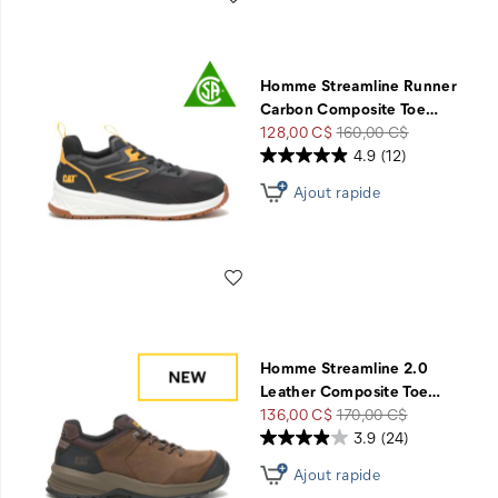
Homme Streamline Runner
Carbon Composite Toe
…
Prix
Prix
128,00 C$
160,00 C$
soldé
de
4.9
(12)
départ
Ajout rapide
Liste de souhaits
Homme Streamline 2.0
Leather Composite Toe
…
Prix
Prix
136,00 C$
170,00 C$
soldé
de
3.9
(24)
départ
Ajout rapide