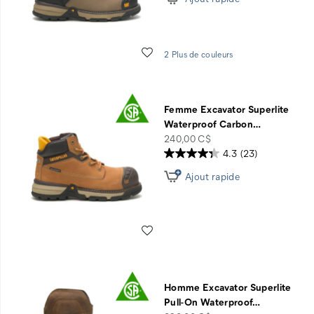
Liste de souhaits
2 Plus de couleurs
Femme Excavator Superlite
Waterproof Carbon
…
price
240,00 C$
4.3
(23)
Ajout rapide
Liste de souhaits
Homme Excavator Superlite
Pull-On Waterproof
…