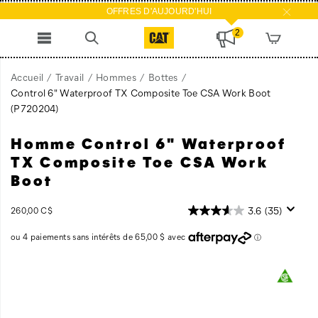
OFFRES D'AUJOURD'HUI
2
Accueil
Travail
Hommes
Bottes
Control 6" Waterproof TX Composite Toe CSA Work Boot
(P720204)
Homme Control 6" Waterproof
La
https://www.catfootwear.com/CA/fr_CA/control-
Control
6-
TX Composite Toe CSA Work
6”
inch-
Boot
work
waterproof-
boot
tx-
InStock
3.6
(35)
260,00 C$
est
composite-
CAD
260,00
26000
une
toe-
pleine
csa-
fleur
work-
Images
isolée
boot/27497M.html
(200
grammes),