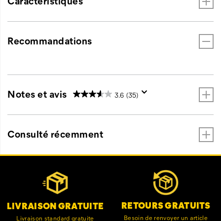
Caractéristiques
Recommandations
Notes et avis
3.6
(35)
Consulté récemment
Liens
Customer Service Options
vers
le
pied
de
RETOURS GRATUITS
LIVRAISON GRATUITE
page
Besoin de renvoyer un article
Livraison standard gratuite