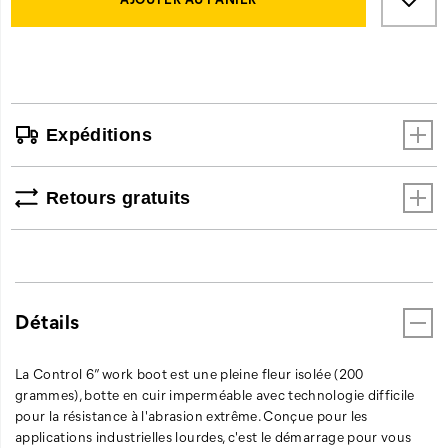
Actions
to
les
cart
bottes
options
traditionnelles
qu'une
coquille
en
Expéditions
acier.
Il
est
Retours gratuits
également
contre
le
danger
électrique
et
Détails
antidérapante.
La Control 6” work boot est une pleine fleur isolée (200
grammes), botte en cuir imperméable avec technologie difficile
pour la résistance à l'abrasion extrême. Conçue pour les
applications industrielles lourdes, c'est le démarrage pour vous