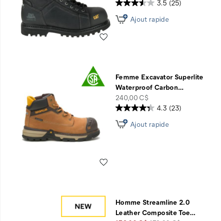
3.5
(25)
Ajout rapide
Liste de souhaits
Femme Excavator Superlite
Waterproof Carbon
…
price
240,00 C$
4.3
(23)
Ajout rapide
Liste de souhaits
Homme Streamline 2.0
Leather Composite Toe
…