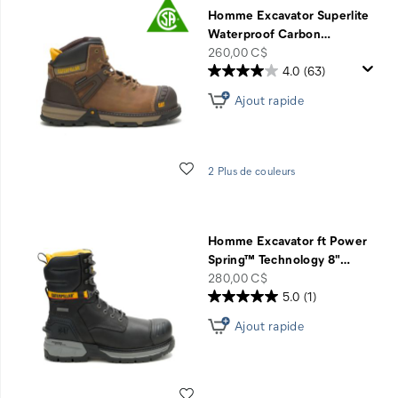
Homme Excavator Superlite
Waterproof Carbon
…
price
260,00 C$
4.0
(63)
Ajout rapide
Liste de souhaits
2 Plus de couleurs
Homme Excavator ft Power
Spring™ Technology 8"
…
price
280,00 C$
5.0
(1)
Ajout rapide
Liste de souhaits