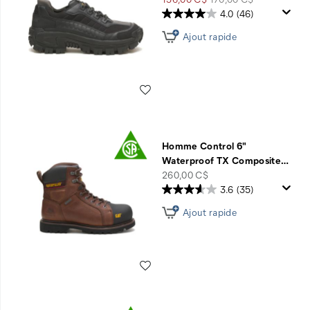
soldé
de
4.0
(46)
départ
Ajout rapide
Liste de souhaits
Homme Control 6"
Waterproof TX Composite
…
price
260,00 C$
3.6
(35)
Ajout rapide
Liste de souhaits