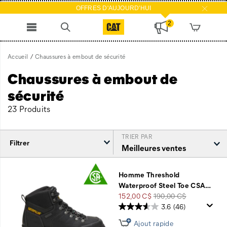
OFFRES D'AUJOURD'HUI
2
Accueil
Chaussures à embout de sécurité
Chaussures à embout de
sécurité
23 Produits
TRIER PAR
Filtrer
Chaussures
à
Homme Threshold
embout
Waterproof Steel Toe CSA
…
de
Prix
Prix
152,00 C$
190,00 C$
sécurité
soldé
de
3.6
(46)
intégré
départ
Ajout rapide