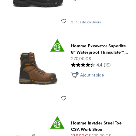
Liste de souhaits
2 Plus de couleurs
Homme Excavator Superlite
8" Waterproof Thinsulate™
…
price
270,00 C$
4.4
(19)
Ajout rapide
Liste de souhaits
Homme Invader Steel Toe
CSA Work Shoe
Prix
Prix
136,00 C$
170,00 C$