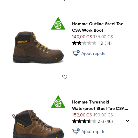
Homme Outline Steel Toe
CSA Work Boot
Prix
Prix
140,00 C$
175,00 C$
soldé
de
1.9
(14)
départ
Ajout rapide
Liste de souhaits
Homme Threshold
Waterproof Steel Toe CSA
…
Prix
Prix
152,00 C$
190,00 C$
soldé
de
3.6
(46)
départ
Ajout rapide