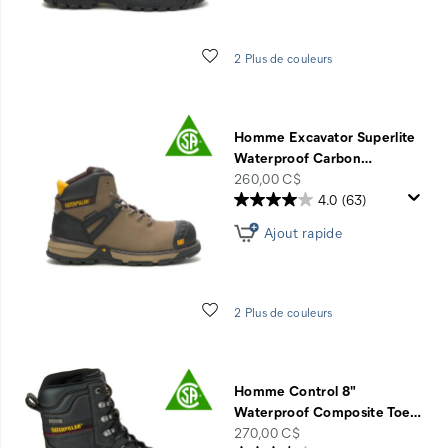
Liste de souhaits
2 Plus de couleurs
Homme Excavator Superlite
Waterproof Carbon
…
price
260,00 C$
4.0
(63)
Ajout rapide
Liste de souhaits
2 Plus de couleurs
Homme Control 8"
Waterproof Composite Toe
…
price
270,00 C$