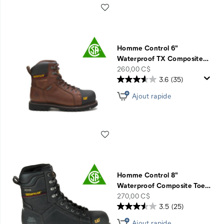
Liste de souhaits
Homme Control 6"
Waterproof TX Composite
…
price
260,00 C$
3.6
(35)
Ajout rapide
Liste de souhaits
Homme Control 8"
Waterproof Composite Toe
…
price
270,00 C$
3.5
(25)
Ajout rapide