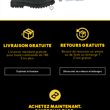
Liste de souhaits
Liens
Customer Service Options
vers
le
pied
de
RETOURS GRATUITS
LIVRAISON GRATUITE
page
Besoin de renvoyer un article
Livraison standard gratuite
ou de faire un échange ?
pour toute commande de 149
C'est gratuit.
$ ou plus.
Découvrez nos retours et échanges
Explorez la livraison
ACHETEZ MAINTENANT.