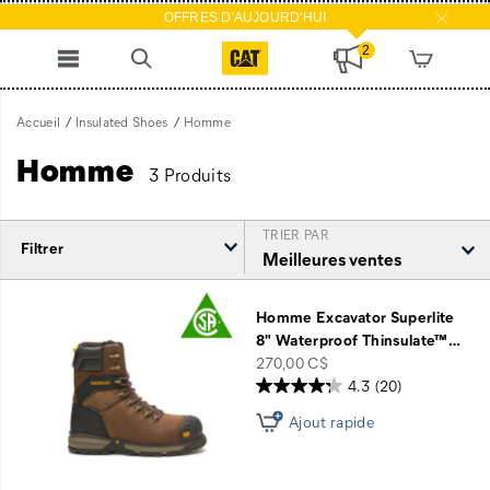
OFFRES D'AUJOURD'HUI
2
Accueil
Insulated Shoes
Homme
Homme
3 Produits
TRIER PAR
Filtrer
Homme
intégré
Homme Excavator Superlite
8" Waterproof Thinsulate™
…
price
270,00 C$
4.3
(20)
Ajout rapide