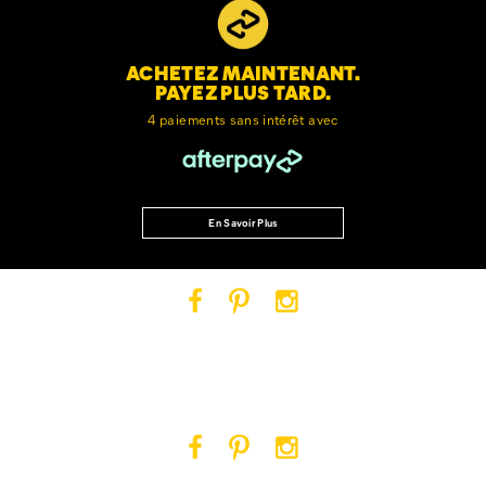
ACHETEZ MAINTENANT.
PAYEZ PLUS TARD.
4 paiements sans intérêt avec
En Savoir Plus
Cat
Cat
Cat
Footwear
Footwear
Footwear
sur
sur
sur
Facebook
Pinterest
Instagram
Cat
Cat
Cat