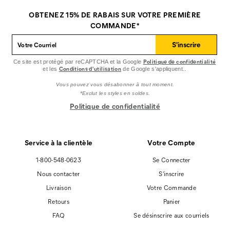
Footwear
Footwear
Footwear
sur
sur
sur
OBTENEZ 15% DE RABAIS SUR VOTRE PREMIÈRE
Facebook
Pinterest
Instagram
COMMANDE*
S'inscrire
Politique de confidentialité
Ce site est protégé par reCAPTCHA et la Google
Conditions d'utilisation
et les
de Google s'appliquent..
Vous pouvez vous désabonner à tout moment.
*Exclut les styles en soldes.
Politique de confidentialité
Service à la clientèle
Votre Compte
1-800-548-0623
Se Connecter
Nous contacter
S'inscrire
Livraison
Votre Commande
Retours
Panier
FAQ
Se désinscrire aux courriels