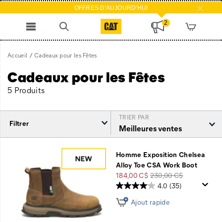
OFFRES D'AUJOURD'HUI
2
Accueil
Cadeaux pour les Fêtes
Cadeaux pour les Fêtes
5 Produits
TRIER PAR
Filtrer
Cadeaux
pour
Homme Exposition Chelsea
les
Alloy Toe CSA Work Boot
Fêtes
Prix
Prix
184,00 C$
230,00 C$
intégré
soldé
de
4.0
(35)
départ
Ajout rapide