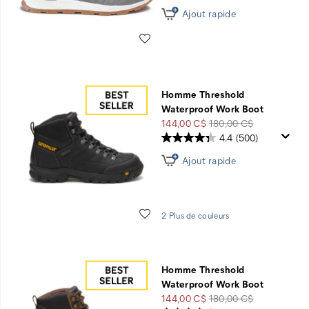
Ajout rapide
Liste de souhaits
Homme Threshold
Waterproof Work Boot
Prix
Prix
144,00 C$
180,00 C$
soldé
de
4.4
(500)
départ
Ajout rapide
Liste de souhaits
2 Plus de couleurs
Homme Threshold
Waterproof Work Boot
Prix
Prix
144,00 C$
180,00 C$