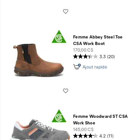
Liste de souhaits
Femme Abbey Steel Toe
CSA Work Boot
price
170,00 C$
3.3
(20)
Ajout rapide
Liste de souhaits
Femme Woodward ST CSA
Work Shoe
price
145,00 C$
4.2
(11)