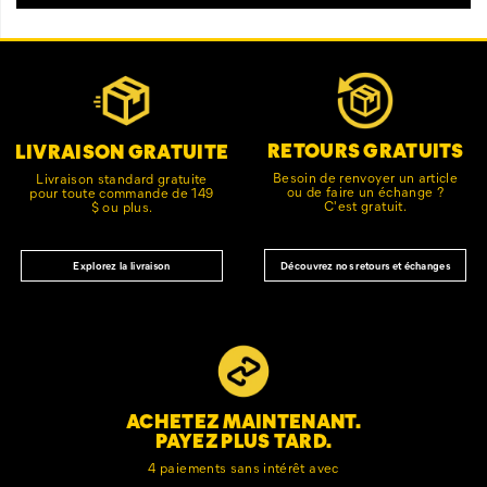
Liens
Customer Service Options
vers
le
pied
de
RETOURS GRATUITS
LIVRAISON GRATUITE
page
Besoin de renvoyer un article
Livraison standard gratuite
ou de faire un échange ?
pour toute commande de 149
C'est gratuit.
$ ou plus.
Découvrez nos retours et échanges
Explorez la livraison
ACHETEZ MAINTENANT.
PAYEZ PLUS TARD.
4 paiements sans intérêt avec