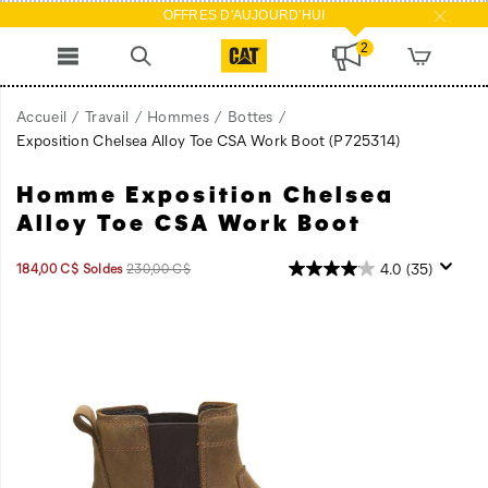
OFFRES D'AUJOURD'HUI
2
Accueil
Travail
Hommes
Bottes
Exposition Chelsea Alloy Toe CSA Work Boot
(P725314)
Homme Exposition Chelsea
Alloy Toe CSA Work Boot
Prix
Prix
OutOfStock
4.0
(35)
184,00 C$
Soldes
230,00 C$
2026-
2027-
CAD
184,00
18400
soldé
initial
08-
08-
:
07T19:15:27.016Z
07T19:15:27.016Z