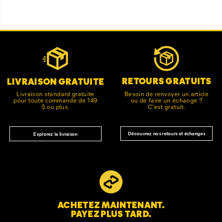
Liens
Customer Service Options
vers
le
pied
de
RETOURS GRATUITS
LIVRAISON GRATUITE
page
Besoin de renvoyer un article
Livraison standard gratuite
ou de faire un échange ?
pour toute commande de 149
C'est gratuit.
$ ou plus.
Découvrez nos retours et échanges
Explorez la livraison
ACHETEZ MAINTENANT.
PAYEZ PLUS TARD.