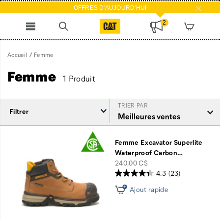
OFFRES D'AUJOURD'HUI
2
Accueil
Femme
Femme
1 Produit
TRIER PAR
Filtrer
Femme
intégré
Femme Excavator Superlite
Waterproof Carbon
…
price
240,00 C$
4.3
(23)
Ajout rapide