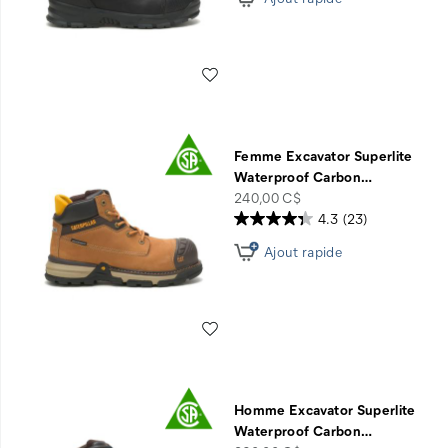
Liste de souhaits
Femme Excavator Superlite
Waterproof Carbon
…
price
240,00 C$
4.3
(23)
Ajout rapide
Liste de souhaits
Homme Excavator Superlite
Waterproof Carbon
…