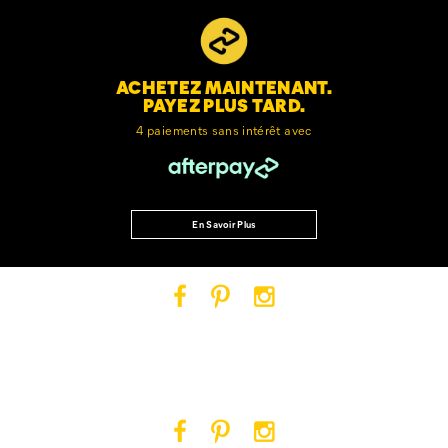
ACHETEZ MAINTENANT.
PAYEZ PLUS TARD.
4 paiements sans intérêt avec
En Savoir Plus
Cat
Cat
Cat
Footwear
Footwear
Footwear
sur
sur
sur
Facebook
Pinterest
Instagram