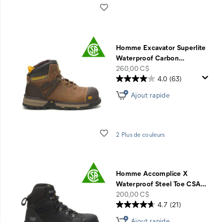
Liste de souhaits
Homme Excavator Superlite
Waterproof Carbon
…
price
260,00 C$
4.0
(63)
Ajout rapide
Liste de souhaits
2 Plus de couleurs
Homme Accomplice X
Waterproof Steel Toe CSA
…
price
200,00 C$
4.7
(21)
Ajout rapide