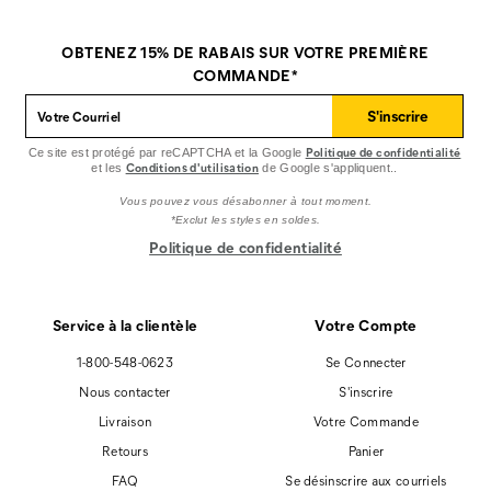
Cat
Cat
Cat
Footwear
Footwear
Footwear
sur
sur
sur
OBTENEZ 15% DE RABAIS SUR VOTRE PREMIÈRE
Facebook
Pinterest
Instagram
COMMANDE*
S'inscrire
Politique de confidentialité
Ce site est protégé par reCAPTCHA et la Google
Conditions d'utilisation
et les
de Google s'appliquent..
Vous pouvez vous désabonner à tout moment.
*Exclut les styles en soldes.
Politique de confidentialité
Service à la clientèle
Votre Compte
1-800-548-0623
Se Connecter
Nous contacter
S'inscrire
Livraison
Votre Commande
Retours
Panier
FAQ
Se désinscrire aux courriels