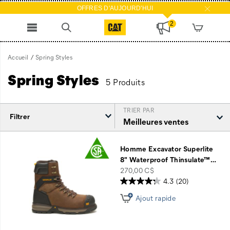
OFFRES D'AUJOURD'HUI
2
Accueil
Spring Styles
Spring Styles
5 Produits
TRIER PAR
Filtrer
Spring
Styles
Homme Excavator Superlite
intégré
8" Waterproof Thinsulate™
…
price
270,00 C$
4.3
(20)
Ajout rapide