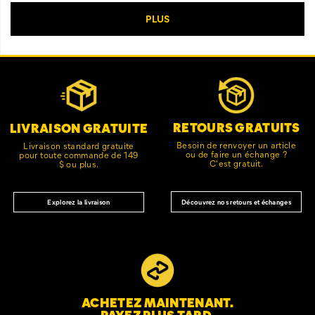
Liens
Customer Service Options
vers
le
pied
de
RETOURS GRATUITS
LIVRAISON GRATUITE
page
Besoin de renvoyer un article
Livraison standard gratuite
ou de faire un échange ?
pour toute commande de 149
C'est gratuit.
$ ou plus.
Découvrez nos retours et échanges
Explorez la livraison
ACHETEZ MAINTENANT.
PAYEZ PLUS TARD.