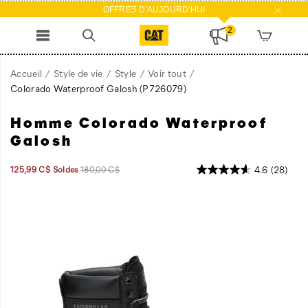
OFFRES D'AUJOURD'HUI
2
Accueil
Style de vie
Style
Voir tout
Colorado Waterproof Galosh
(P726079)
Homme Colorado Waterproof
Galosh
Prix
Prix
OutOfStock
4.6
(28)
125,99 C$
Soldes
180,00 C$
2026-
2027-
CAD
125,99
12599
soldé
initial
08-
08-
:
09T12:46:48.276Z
09T12:46:48.276Z